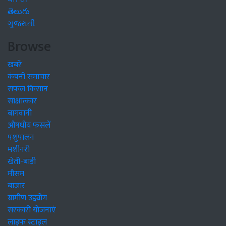
తెలుగు
ગુજરાતી
Browse
खबरें
कंपनी समाचार
सफल किसान
साक्षात्कार
बागवानी
औषधीय फसलें
पशुपालन
मशीनरी
खेती-बाड़ी
मौसम
बाजार
ग्रामीण उद्द्योग
सरकारी योजनाएं
लाइफ स्टाइल