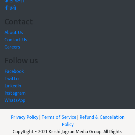
फोटो गैलरी
वीडियो
Contact
About Us
Contact Us
Careers
Follow us
Facebook
Twitter
LinkedIn
Instagram
WhatsApp
Privacy Policy
|
Terms of Service
|
Refund & Cancellation
Policy
CopyRight - 2021 Krishi Jagran Media Group. All Rights