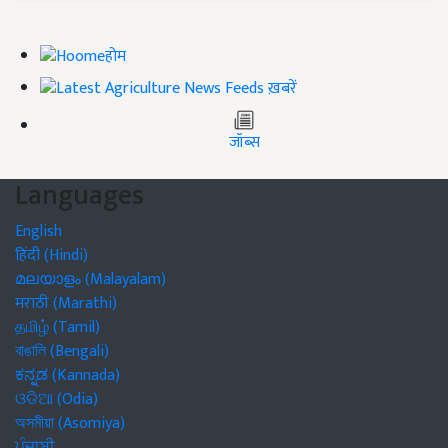
होम
ख़बरें
जॉब्स
Languages
English
हिंदी (Hindi)
മലയാളം (Malayalam)
मराठी (Marathi)
தமிழ் (Tamil)
বাঙালি (Bengali)
ಕನ್ನಡ (Kannada)
ଓଡିଆ (Odia)
অসমীয়া (Asomiya)
ਪੰਜਾਬੀ