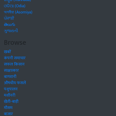
ଓଡିଆ (Odia)
অসমীয়া (Asomiya)
ਪੰਜਾਬੀ
తెలుగు
ગુજરાતી
Browse
खबरें
कंपनी समाचार
सफल किसान
साक्षात्कार
बागवानी
औषधीय फसलें
पशुपालन
मशीनरी
खेती-बाड़ी
मौसम
बाजार