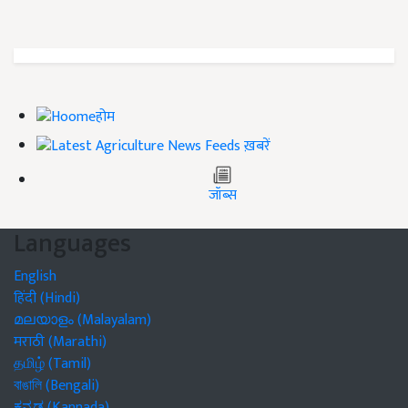
होम
ख़बरें
जॉब्स
Languages
English
हिंदी (Hindi)
മലയാളം (Malayalam)
मराठी (Marathi)
தமிழ் (Tamil)
বাঙালি (Bengali)
ಕನ್ನಡ (Kannada)