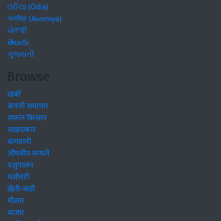
ଓଡିଆ (Odia)
অসমীয়া (Asomiya)
ਪੰਜਾਬੀ
తెలుగు
ગુજરાતી
Browse
खबरें
कंपनी समाचार
सफल किसान
साक्षात्कार
बागवानी
औषधीय फसलें
पशुपालन
मशीनरी
खेती-बाड़ी
मौसम
बाजार