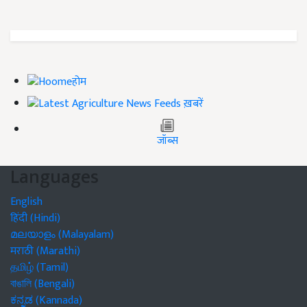
होम
ख़बरें
जॉब्स
Languages
English
हिंदी (Hindi)
മലയാളം (Malayalam)
मराठी (Marathi)
தமிழ் (Tamil)
বাঙালি (Bengali)
ಕನ್ನಡ (Kannada)