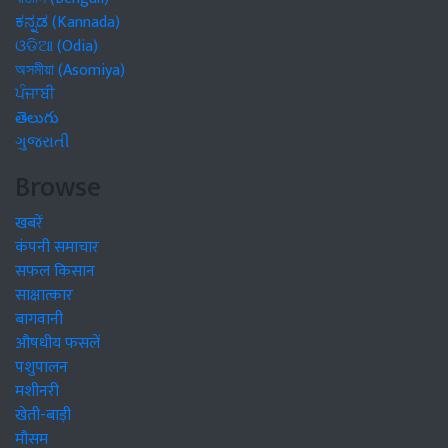
ಕನ್ನಡ (Kannada)
ଓଡିଆ (Odia)
অসমীয়া (Asomiya)
ਪੰਜਾਬੀ
తెలుగు
ગુજરાતી
Browse
खबरें
कंपनी समाचार
सफल किसान
साक्षात्कार
बागवानी
औषधीय फसलें
पशुपालन
मशीनरी
खेती-बाड़ी
मौसम