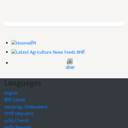
होम
ख़बरें
जॉब्स
Languages
English
हिंदी (Hindi)
മലയാളം (Malayalam)
मराठी (Marathi)
தமிழ் (Tamil)
বাঙালি (Bengali)