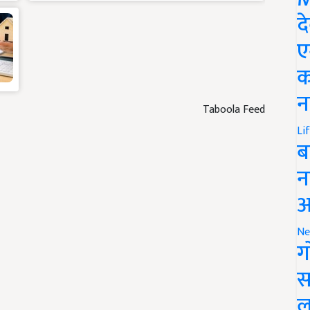
द
ए
क
न
Taboola Feed
Li
ब
न
आ
Ne
ग
स
ल