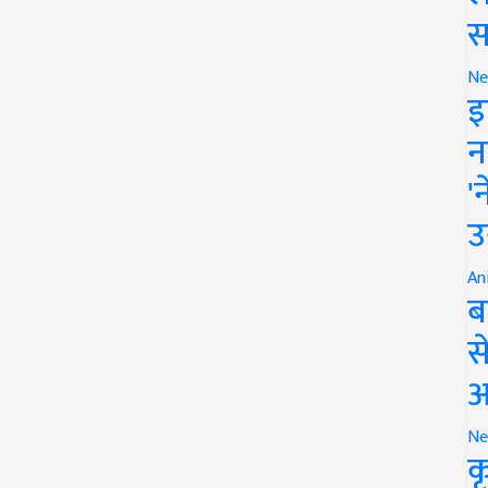
स
Ne
इ
न
'
उ
An
ब
स
आ
Ne
क