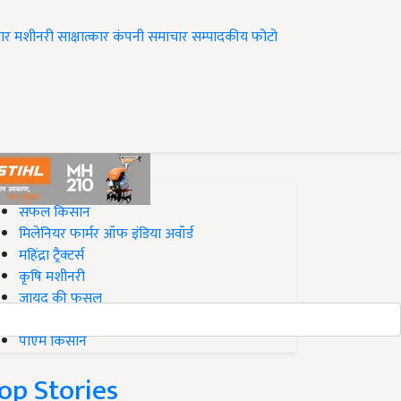
ार
मशीनरी
साक्षात्कार
कंपनी समाचार
सम्पादकीय
फोटो
op on Krishi Jagran
सफल किसान
मिलेनियर फार्मर ऑफ इंडिया अवॉर्ड
महिंद्रा ट्रैक्टर्स
कृषि मशीनरी
जायद की फसल
बिज़नेस आइडियाज
पीएम किसान
op Stories