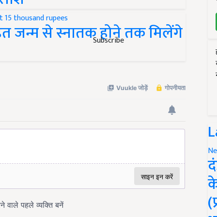
त जन्म से स्नातक होने तक मिलेंगे
Subscribe
L
Ne
द
क
(