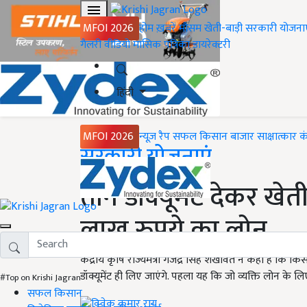
MFOI 2026
होम
ख़बरें
मौसम
खेती-बाड़ी
सरकारी योजना
गैलरी
वीडियो
मासिक पत्रिका
डायरेक्टरी
हिंदी
MFOI 2026
न्यूज़ रैप
सफल किसान
बाजार
साक्षात्कार
क
Home
सरकारी योजनाएं
तीन डॉक्यूमेंट देकर खे
लाख रुपये का लोन
केंद्रीय कृषि राज्यमंत्री गजेंद्र सिंह शेखावत ने कहा है कि 
डॉक्यूमेंट ही लिए जाएंगे. पहला यह कि जो व्यक्ति लोन के लि
#Top on Krishi Jagran
सफल किसान