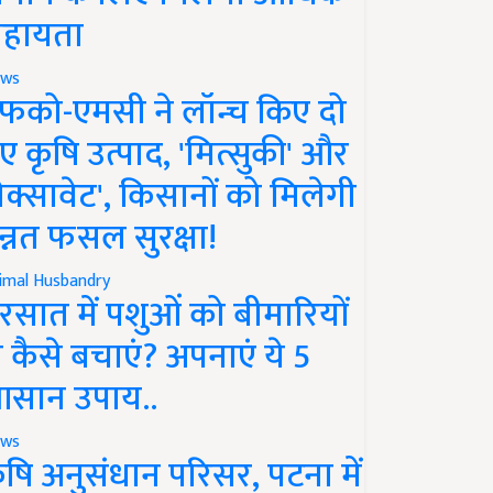
हायता
ws
फको-एमसी ने लॉन्च किए दो
ए कृषि उत्पाद, 'मित्सुकी' और
नेक्सावेट', किसानों को मिलेगी
न्नत फसल सुरक्षा!
imal Husbandry
रसात में पशुओं को बीमारियों
े कैसे बचाएं? अपनाएं ये 5
सान उपाय..
ws
ृषि अनुसंधान परिसर, पटना में