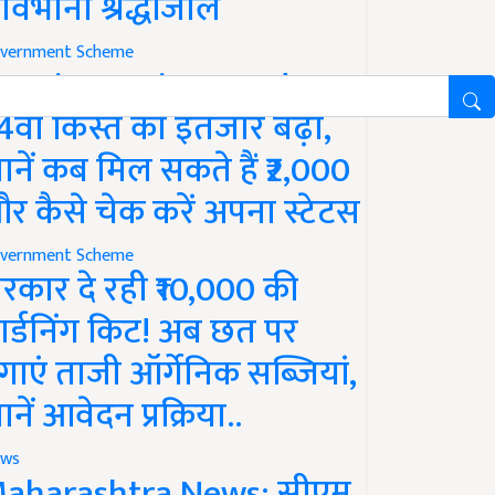
ावभीनी श्रद्धांजलि
vernment Scheme
M Kisan Yojana Update:
4वीं किस्त का इंतजार बढ़ा,
ानें कब मिल सकते हैं ₹2,000
र कैसे चेक करें अपना स्टेटस
vernment Scheme
रकार दे रही ₹10,000 की
ार्डनिंग किट! अब छत पर
गाएं ताजी ऑर्गेनिक सब्जियां,
ानें आवेदन प्रक्रिया..
ws
aharashtra News: सीएम