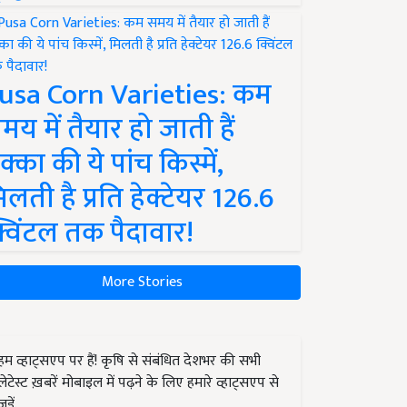
usa Corn Varieties: कम
मय में तैयार हो जाती हैं
क्का की ये पांच किस्में,
िलती है प्रति हेक्टेयर 126.6
्विंटल तक पैदावार!
More Stories
हम व्हाट्सएप पर हैं! कृषि से संबंधित देशभर की सभी
लेटेस्ट ख़बरें मोबाइल में पढ़ने के लिए हमारे व्हाट्सएप से
जुड़ें.