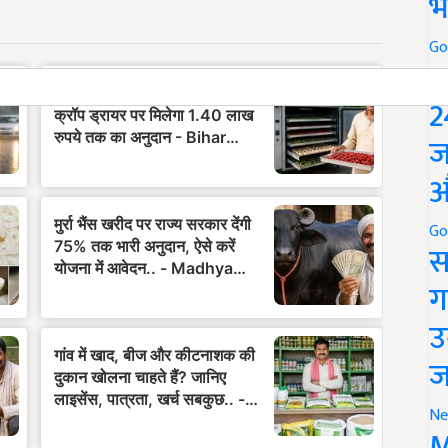
भ
Go
P
2
ज
औ
Go
स
ग
उ
ज
Ne
M