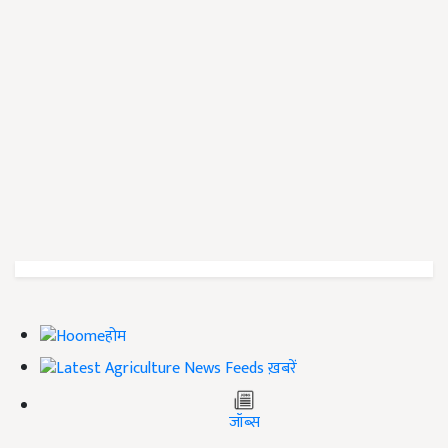
होम
ख़बरें
जॉब्स