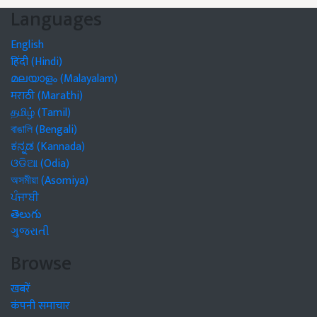
Languages
English
हिंदी (Hindi)
മലയാളം (Malayalam)
मराठी (Marathi)
தமிழ் (Tamil)
বাঙালি (Bengali)
ಕನ್ನಡ (Kannada)
ଓଡିଆ (Odia)
অসমীয়া (Asomiya)
ਪੰਜਾਬੀ
తెలుగు
ગુજરાતી
Browse
खबरें
कंपनी समाचार