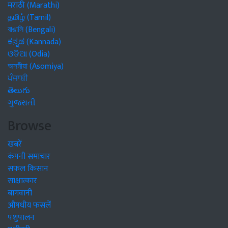
मराठी (Marathi)
தமிழ் (Tamil)
বাঙালি (Bengali)
ಕನ್ನಡ (Kannada)
ଓଡିଆ (Odia)
অসমীয়া (Asomiya)
ਪੰਜਾਬੀ
తెలుగు
ગુજરાતી
Browse
खबरें
कंपनी समाचार
सफल किसान
साक्षात्कार
बागवानी
औषधीय फसलें
पशुपालन