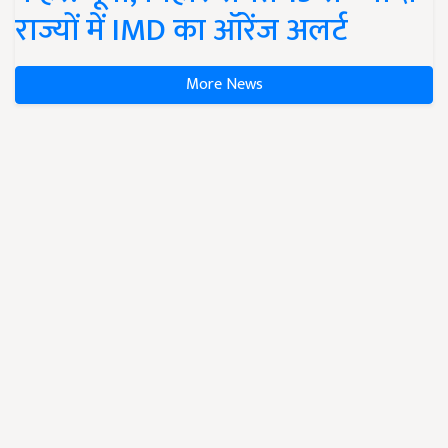
राज्यों में IMD का ऑरेंज अलर्ट
More News