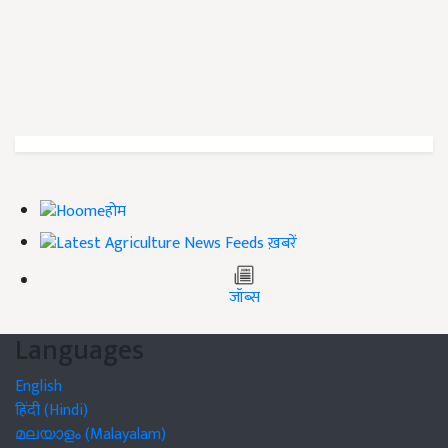
होम
ख़बरें
जॉब्स
Languages
English
हिंदी (Hindi)
മലയാളം (Malayalam)