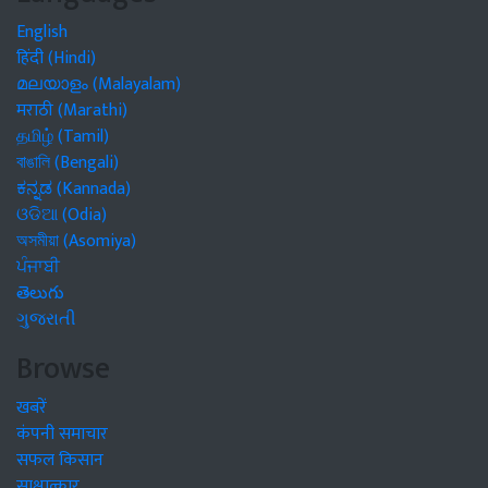
English
हिंदी (Hindi)
മലയാളം (Malayalam)
मराठी (Marathi)
தமிழ் (Tamil)
বাঙালি (Bengali)
ಕನ್ನಡ (Kannada)
ଓଡିଆ (Odia)
অসমীয়া (Asomiya)
ਪੰਜਾਬੀ
తెలుగు
ગુજરાતી
Browse
खबरें
कंपनी समाचार
सफल किसान
साक्षात्कार