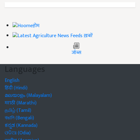
होम
ख़बरें
जॉब्स
Languages
English
हिंदी (Hindi)
മലയാളം (Malayalam)
मराठी (Marathi)
தமிழ் (Tamil)
বাঙালি (Bengali)
ಕನ್ನಡ (Kannada)
ଓଡିଆ (Odia)