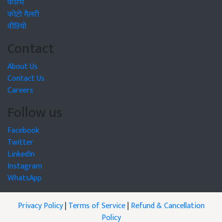
फोरम
फोटो गैलरी
वीडियो
Contact
About Us
Contact Us
Careers
Follow us
Facebook
Twitter
LinkedIn
Instagram
WhatsApp
Privacy Policy
|
Terms of Service
|
Refund & Cancellation
Policy