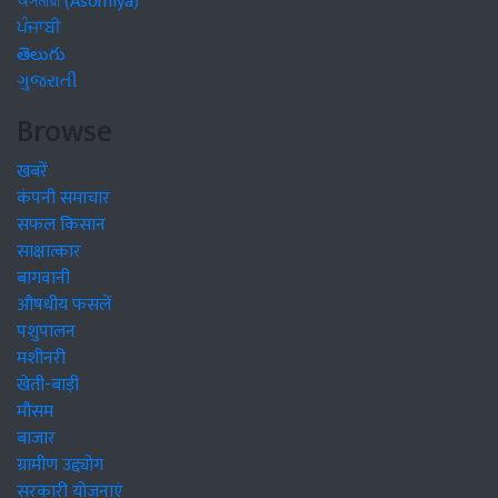
অসমীয়া (Asomiya)
ਪੰਜਾਬੀ
తెలుగు
ગુજરાતી
Browse
खबरें
कंपनी समाचार
सफल किसान
साक्षात्कार
बागवानी
औषधीय फसलें
पशुपालन
मशीनरी
खेती-बाड़ी
मौसम
बाजार
ग्रामीण उद्द्योग
सरकारी योजनाएं