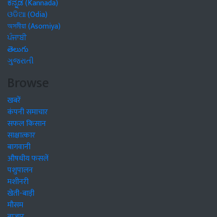
ಕನ್ನಡ (Kannada)
ଓଡିଆ (Odia)
অসমীয়া (Asomiya)
ਪੰਜਾਬੀ
తెలుగు
ગુજરાતી
Browse
खबरें
कंपनी समाचार
सफल किसान
साक्षात्कार
बागवानी
औषधीय फसलें
पशुपालन
मशीनरी
खेती-बाड़ी
मौसम
बाजार