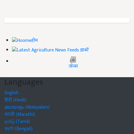
होम
ख़बरें
जॉब्स
Languages
English
हिंदी (Hindi)
മലയാളം (Malayalam)
मराठी (Marathi)
தமிழ் (Tamil)
বাঙালি (Bengali)