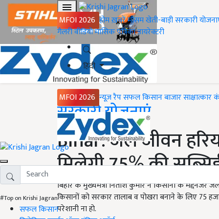
MFOI 2026
होम
ख़बरें
मौसम
खेती-बाड़ी
सरकारी योजना
गैलरी
वीडियो
मासिक पत्रिका
डायरेक्टरी
हिंदी
MFOI 2026
न्यूज़ रैप
सफल किसान
बाजार
साक्षात्कार
क
Home
सरकारी योजनाएं
Bihar: जल जीवन हरिय
मिलेगी 75% की सब्सिडी,
बिहार के मुख्यमंत्री नितीश कुमार ने किसानों के मद्देनज
किसानों को सरकार तालाब व पोखरा बनाने के लिए 75 हजार 5
#Top on Krishi Jagran
परेशानी ना हो.
सफल किसान