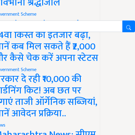
ावभीनी श्रद्धांजलि
vernment Scheme
M Kisan Yojana Update:
4वीं किस्त का इंतजार बढ़ा,
ानें कब मिल सकते हैं ₹2,000
र कैसे चेक करें अपना स्टेटस
vernment Scheme
रकार दे रही ₹10,000 की
ार्डनिंग किट! अब छत पर
गाएं ताजी ऑर्गेनिक सब्जियां,
ानें आवेदन प्रक्रिया..
ws
aharashtra News: सीएम