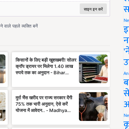
स
Ne
इ
न
'
उ
An
ब
स
आ
Ne
क