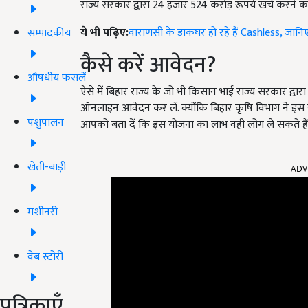
राज्य सरकार द्वारा
24
हजार
524
करोड़ रूपये खर्च करने का
ये भी पढ़िए:
वाराणसी के डाकघर हो रहे हैं Cashless, जा
सम्पादकीय
कैसे करें आवेदन
?
औषधीय फसलें
ऐसे में बिहार राज्य के जो भी किसान भाई राज्य सरकार द्वार
ऑनलाइन आवेदन कर लें. क्योंकि बिहार कृषि विभाग ने इस यो
पशुपालन
आपको बता दें कि इस योजना का लाभ वही लोग ले सकते हैं ज
ADV
खेती-बाड़ी
मशीनरी
वेब स्टोरी
पत्रिकाएँ