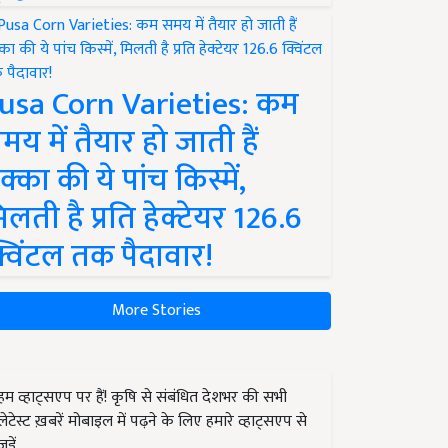
usa Corn Varieties: कम
मय में तैयार हो जाती हैं
क्का की ये पांच किस्में,
िलती है प्रति हेक्टेयर 126.6
्विंटल तक पैदावार!
More Stories
हम व्हाट्सएप पर हैं! कृषि से संबंधित देशभर की सभी
लेटेस्ट ख़बरें मोबाइल में पढ़ने के लिए हमारे व्हाट्सएप से
जुड़ें.