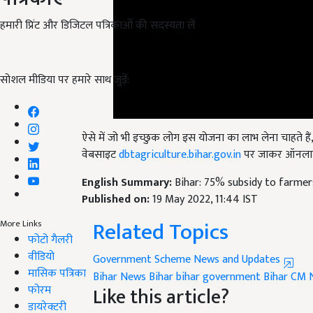
हमारी प्रिंट और डिजिटल पत्रिकाओं की सदस्यता लें
सोशल मीडिया पर हमारे साथ जुड़ें:
ऐसे में जो भी इच्छुक लोग इस योजना का लाभ लेना चाहते हैं
वेबसाइट
dbtagriculture.bihar.gov.in
पर जाकर ऑनलाइ
English Summary:
Bihar: 75% subsidy to farmers
Published on:
19 May 2022, 11:44 IST
Related Topics
More Links
फोटो गैलरी
Government Scheme News and Updates
वीडियो
Bihar News
Bihar
bihar government
Bihar CM 
Like this article?
मासिक पत्रिका
फोरम
Hey! I am
अनामिका प्रीतम
. Did you liked this ar
डायरेक्टरी