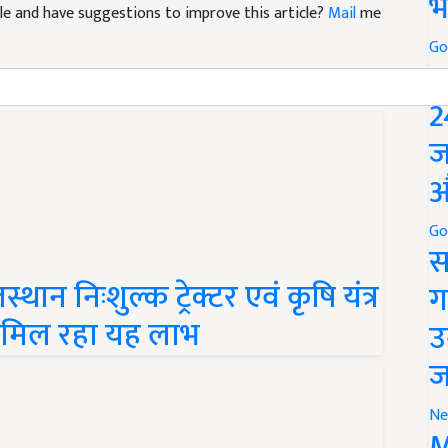
भ
Go
P
2
ज
औ
Go
स
न निःशुल्क ट्रेक्टर एवं कृषि यंत्र
ग
 मिल रहा यह लाभ
उ
ज
Ne
M