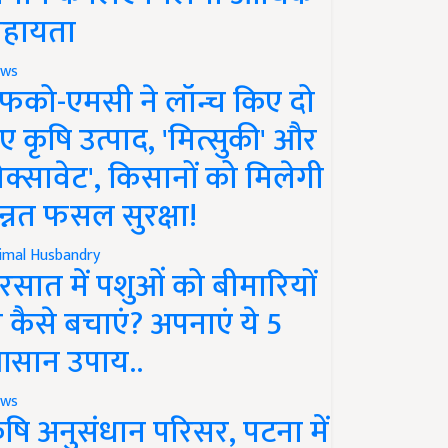
हायता
ws
फको-एमसी ने लॉन्च किए दो
ए कृषि उत्पाद, 'मित्सुकी' और
नेक्सावेट', किसानों को मिलेगी
न्नत फसल सुरक्षा!
imal Husbandry
रसात में पशुओं को बीमारियों
े कैसे बचाएं? अपनाएं ये 5
सान उपाय..
ws
ृषि अनुसंधान परिसर, पटना में