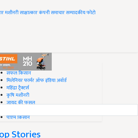
ार
मशीनरी
साक्षात्कार
कंपनी समाचार
सम्पादकीय
फोटो
op on Krishi Jagran
सफल किसान
मिलेनियर फार्मर ऑफ इंडिया अवॉर्ड
महिंद्रा ट्रैक्टर्स
कृषि मशीनरी
जायद की फसल
बिज़नेस आइडियाज
पीएम किसान
op Stories