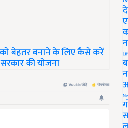
द
ए
क
न
को बेहतर बनाने के लिए कैसे करें
है सरकार की योजना
Li
ब
न
आ
Ne
ग
स
ल