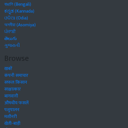
বাঙালি (Bengali)
ಕನ್ನಡ (Kannada)
ଓଡିଆ (Odia)
অসমীয়া (Asomiya)
ਪੰਜਾਬੀ
తెలుగు
ગુજરાતી
Browse
खबरें
कंपनी समाचार
सफल किसान
साक्षात्कार
बागवानी
औषधीय फसलें
पशुपालन
मशीनरी
खेती-बाड़ी