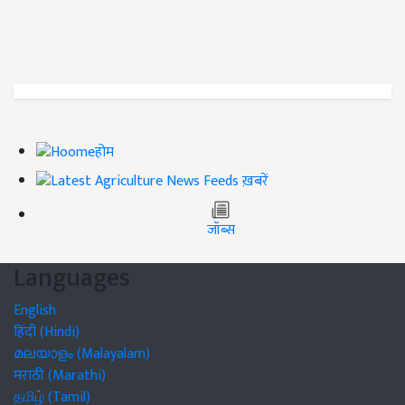
होम
ख़बरें
जॉब्स
Languages
English
हिंदी (Hindi)
മലയാളം (Malayalam)
मराठी (Marathi)
தமிழ் (Tamil)