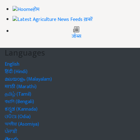
होम
ख़बरें
जॉब्स
Languages
English
हिंदी (Hindi)
മലയാളം (Malayalam)
मराठी (Marathi)
தமிழ் (Tamil)
বাঙালি (Bengali)
ಕನ್ನಡ (Kannada)
ଓଡିଆ (Odia)
অসমীয়া (Asomiya)
ਪੰਜਾਬੀ
తెలుగు