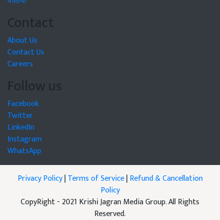
वीडियो
Contact
About Us
Contact Us
Careers
Follow us
Facebook
Twitter
LinkedIn
Instagram
WhatsApp
Privacy Policy
|
Terms of Service
|
Refund & Cancellation
Policy
CopyRight - 2021 Krishi Jagran Media Group. All Rights
Reserved.