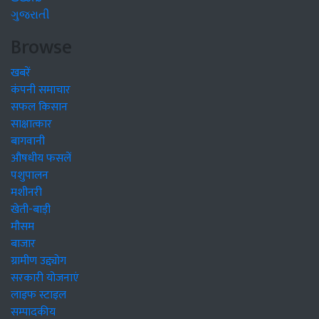
ગુજરાતી
Browse
खबरें
कंपनी समाचार
सफल किसान
साक्षात्कार
बागवानी
औषधीय फसलें
पशुपालन
मशीनरी
खेती-बाड़ी
मौसम
बाजार
ग्रामीण उद्द्योग
सरकारी योजनाएं
लाइफ स्टाइल
सम्पादकीय