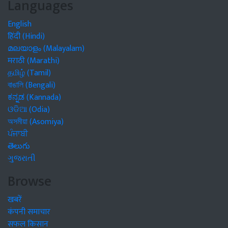
Languages
English
हिंदी (Hindi)
മലയാളം (Malayalam)
मराठी (Marathi)
தமிழ் (Tamil)
বাঙালি (Bengali)
ಕನ್ನಡ (Kannada)
ଓଡିଆ (Odia)
অসমীয়া (Asomiya)
ਪੰਜਾਬੀ
తెలుగు
ગુજરાતી
Browse
खबरें
कंपनी समाचार
सफल किसान