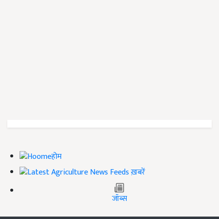
होम
ख़बरें
जॉब्स