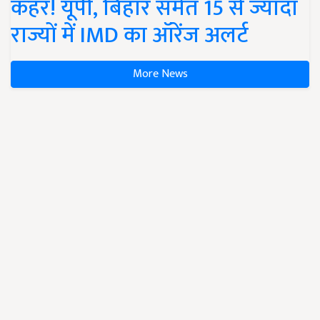
कहर! यूपी, बिहार समेत 15 से ज्यादा
राज्यों में IMD का ऑरेंज अलर्ट
More News