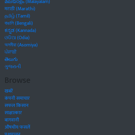
മലയാളം (Malayalam)
मराठी (Marathi)
தமிழ் (Tamil)
বাঙালি (Bengali)
ಕನ್ನಡ (Kannada)
ଓଡିଆ (Odia)
অসমীয়া (Asomiya)
ਪੰਜਾਬੀ
తెలుగు
ગુજરાતી
Browse
खबरें
कंपनी समाचार
सफल किसान
साक्षात्कार
बागवानी
औषधीय फसलें
पशुपालन