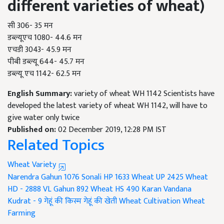
different varieties of wheat)
सी 306- 35 मन
डब्ल्यूएच 1080- 44.6 मन
एचडी 3043- 45.9 मन
पीबी डब्ल्यू 644- 45.7 मन
डब्ल्यू एच 1142- 62.5 मन
English Summary:
variety of wheat WH 1142 Scientists have
developed the latest variety of wheat WH 1142, will have to
give water only twice
Published on:
02 December 2019, 12:28 PM IST
Related Topics
Wheat Variety
Narendra Gahun 1076
Sonali HP 1633
Wheat UP 2425
Wheat
HD - 2888
VL Gahun 892
Wheat HS 490
Karan Vandana
Kudrat - 9
गेहूं की किस्म
गेहूं की खेती
Wheat Cultivation
Wheat
Farming