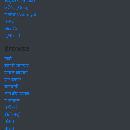
ಕನ್ನಡ (Kannada)
ଓଡିଆ (Odia)
অসমীয়া (Asomiya)
ਪੰਜਾਬੀ
తెలుగు
ગુજરાતી
Browse
खबरें
कंपनी समाचार
सफल किसान
साक्षात्कार
बागवानी
औषधीय फसलें
पशुपालन
मशीनरी
खेती-बाड़ी
मौसम
बाजार