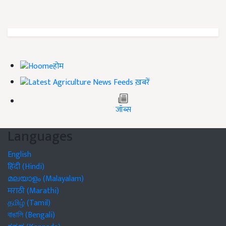
होम
ख़बरें
जॉब्स
Languages
English
हिंदी (Hindi)
മലയാളം (Malayalam)
मराठी (Marathi)
தமிழ் (Tamil)
বাঙালি (Bengali)