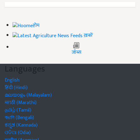
होम
ख़बरें
जॉब्स
Languages
English
हिंदी (Hindi)
മലയാളം (Malayalam)
मराठी (Marathi)
தமிழ் (Tamil)
বাঙালি (Bengali)
ಕನ್ನಡ (Kannada)
ଓଡିଆ (Odia)