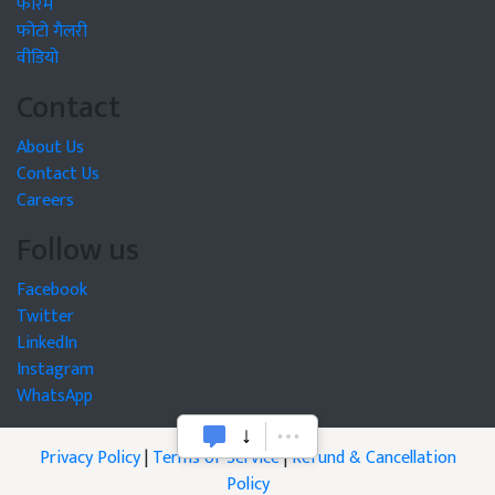
फोरम
फोटो गैलरी
वीडियो
Contact
About Us
Contact Us
Careers
Follow us
Facebook
Twitter
LinkedIn
Instagram
WhatsApp
Privacy Policy
|
Terms of Service
|
Refund & Cancellation
Policy