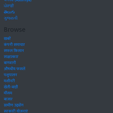
অসমীয়া (Asomiya)
ਪੰਜਾਬੀ
తెలుగు
ગુજરાતી
Browse
खबरें
कंपनी समाचार
सफल किसान
साक्षात्कार
बागवानी
औषधीय फसलें
पशुपालन
मशीनरी
खेती-बाड़ी
मौसम
बाजार
ग्रामीण उद्द्योग
सरकारी योजनाएं