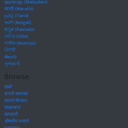
മലയാളം (Malayalam)
मराठी (Marathi)
தமிழ் (Tamil)
বাঙালি (Bengali)
ಕನ್ನಡ (Kannada)
ଓଡିଆ (Odia)
অসমীয়া (Asomiya)
ਪੰਜਾਬੀ
తెలుగు
ગુજરાતી
Browse
खबरें
कंपनी समाचार
सफल किसान
साक्षात्कार
बागवानी
औषधीय फसलें