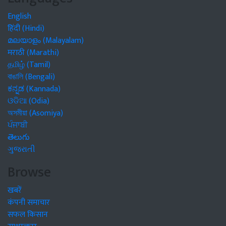
English
हिंदी (Hindi)
മലയാളം (Malayalam)
मराठी (Marathi)
தமிழ் (Tamil)
বাঙালি (Bengali)
ಕನ್ನಡ (Kannada)
ଓଡିଆ (Odia)
অসমীয়া (Asomiya)
ਪੰਜਾਬੀ
తెలుగు
ગુજરાતી
Browse
खबरें
कंपनी समाचार
सफल किसान