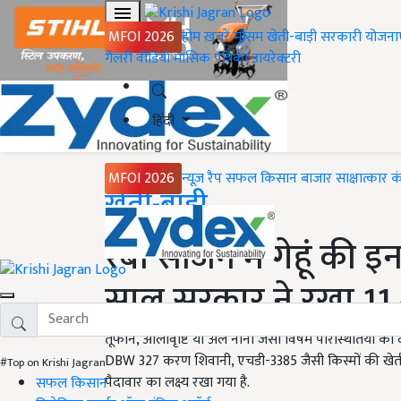
MFOI 2026
होम
ख़बरें
मौसम
खेती-बाड़ी
सरकारी योजना
गैलरी
वीडियो
मासिक पत्रिका
डायरेक्टरी
हिंदी
MFOI 2026
न्यूज़ रैप
सफल किसान
बाजार
साक्षात्कार
क
Home
खेती-बाड़ी
रबी सीजन में गेहूं की इ
साल सरकार ने रखा 11.4
तूफान, ओलावृष्टि या अल नीनो जैसी विषम परिस्थितियों को दे
DBW 327 करण शिवानी, एचडी-3385 जैसी किस्मों की खेती करन
#Top on Krishi Jagran
पैदावार का लक्ष्य रखा गया है.
सफल किसान