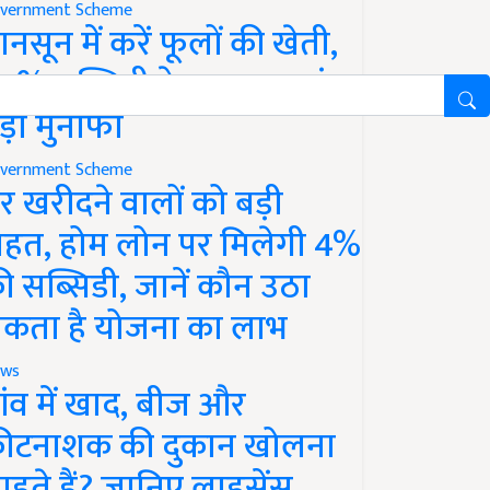
vernment Scheme
ानसून में करें फूलों की खेती,
0% सब्सिडी के साथ कमाएं
ड़ा मुनाफा
vernment Scheme
र खरीदने वालों को बड़ी
ाहत, होम लोन पर मिलेगी 4%
ी सब्सिडी, जानें कौन उठा
कता है योजना का लाभ
ws
ांव में खाद, बीज और
ीटनाशक की दुकान खोलना
ाहते हैं? जानिए लाइसेंस,