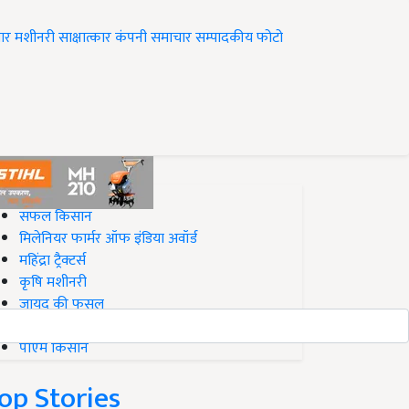
ार
मशीनरी
साक्षात्कार
कंपनी समाचार
सम्पादकीय
फोटो
op on Krishi Jagran
सफल किसान
मिलेनियर फार्मर ऑफ इंडिया अवॉर्ड
महिंद्रा ट्रैक्टर्स
कृषि मशीनरी
जायद की फसल
बिज़नेस आइडियाज
पीएम किसान
op Stories