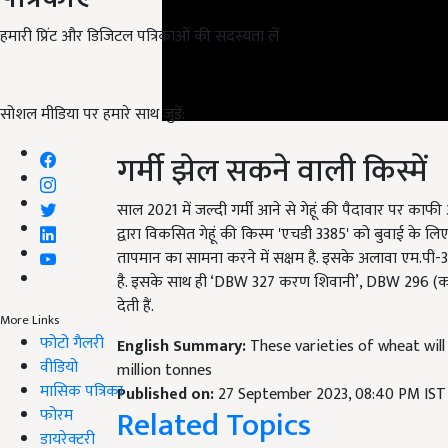
हमारी प्रिंट और डिजिटल पत्रिकाओं की सदस्यता लें
सोशल मीडिया पर हमारे साथ जुड़ें:
गर्मी झेल सकने वाली किस्में
साल
2021
में जल्दी गर्मी आने से गेहूं की पैदावार प
द्वारा विकसित गेहूं की किस्म
'
एचडी
3385'
को बुवाई के लिए 
तापमान का सामना करने में सक्षम है. इसके अलावा एम.पी-
है. इसके साथ ही ‘
DBW 327
करण शिवानी’
, DBW 296 (
क
देती हैं.
English Summary:
These varieties of wheat wil
More Links
फोटो गैलरी
million tonnes
वीडियो
Published on:
27 September 2023, 08:40 PM IST
Related Topics
मासिक पत्रिका
फोरम
डायरेक्टरी
PM Kisan