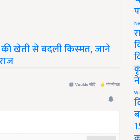
प
Ne
र
की खेती से बदली किस्मत, जाने
व
राज
क
क
न
We
द
ब
1
क