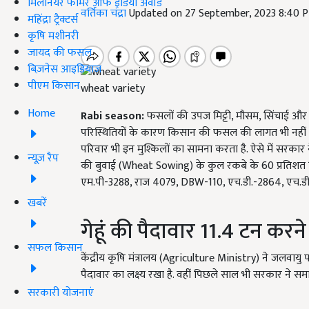
मिलेनियर फार्मर ऑफ इंडिया अवॉर्ड
वर्तिका चंद्रा
Updated on 27 September, 2023 8:40 
महिंद्रा ट्रैक्टर्स
कृषि मशीनरी
जायद की फसल
बिज़नेस आइडियाज
पीएम किसान
wheat variety
Home
Rabi season:
फसलों की उपज मिट्टी, मौसम, सिंचाई और अ
परिस्थितियों के कारण किसान की फसल की लागत भी नहीं न
परिवार भी इन मुश्किलों का सामना करता है. ऐसे में सरकार ने 
न्यूज़ रैप
की बुवाई (
Wheat Sowing)
के कुल रकबे के
60
प्रतिशत ह
एम.पी-
3288,
राज
4079, DBW-110,
एच.डी.-
2864,
एच.डी
खबरें
गेहूं की पैदावार
11.4
टन करने 
सफल किसान
केंद्रीय कृषि मंत्रालय (
Agriculture Ministry)
ने जलवायु प
पैदावार का लक्ष्य रखा है. वहीं पिछले साल भी सरकार ने समा
सरकारी योजनाएं