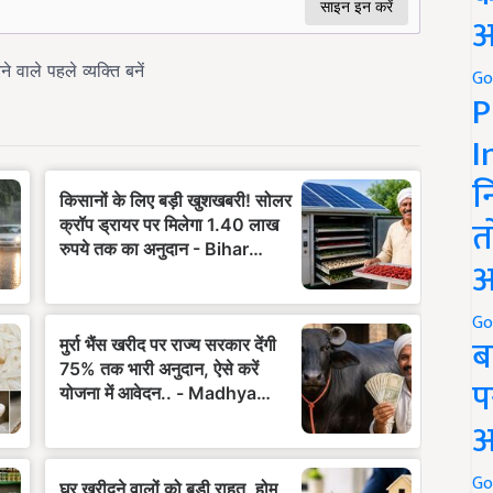
अ
Go
P
I
न
त
अ
Go
ब
प
अ
Go