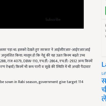
Subscribe
र काफी असर पड़ा था. इसको देखते हुए सरकार ने आईसीएआर-आईएआरआई
अनुसंशित किया. मालूम हो कि गेहूं की यह उन्नत किस्म बढ़ते उच्च
3288,
राज
4079, DBW-110,
एच.डी.-
2864,
एच.डी.-
2932
अन्य किस्में
रण ऐश्वर्या) किस्में भी कम पानी व सूखे की स्थिति में भी अच्छी पैदावार
L
Li
l be sown in Rabi season, government give target 114
स
च
ल