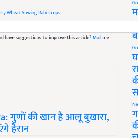
Go
ety
Wheat Sowing
Rabi Crops
म
5
 and have suggestions to improve this article?
Mail
me
ब
Go
घ
र
क
स
Ne
: गुणों की खान है आलू बुखारा,
ग
गे हैरान
क
च