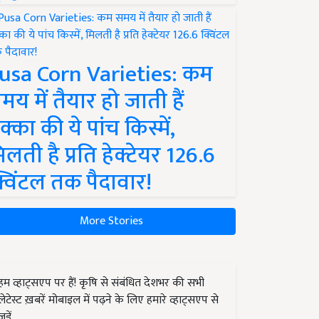
usa Corn Varieties: कम
मय में तैयार हो जाती हैं
क्का की ये पांच किस्में,
िलती है प्रति हेक्टेयर 126.6
्विंटल तक पैदावार!
More Stories
हम व्हाट्सएप पर हैं! कृषि से संबंधित देशभर की सभी
लेटेस्ट ख़बरें मोबाइल में पढ़ने के लिए हमारे व्हाट्सएप से
जुड़ें.