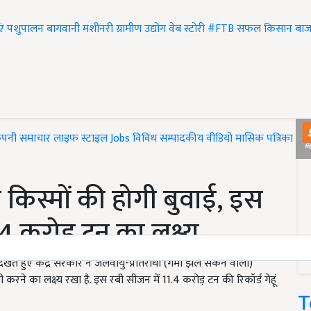
एं
पशुपालन
बागवानी
मशीनरी
ग्रामीण उद्योग
वेब स्टोरी
#FTB
सफल किसान
बाज
ंपनी समाचार
लाइफ स्टाइल
Jobs
विविध
सम्पादकीय
वीडियो
मासिक पत्रिका
#T
न किस्मों की होगी बुवाई, इस
 करोड़ टन का लक्ष्य
खते हुए केंद्र सरकार ने जलवायु-प्रतिरोधी (गर्मी झेल सकने वाली)
े का लक्ष्य रखा है. इस रबी सीजन में 11.4 करोड़ टन की रिकॉर्ड गेहूं
T