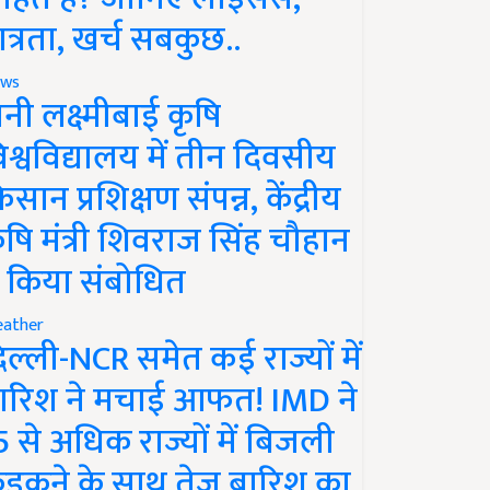
ात्रता, खर्च सबकुछ..
ws
ानी लक्ष्मीबाई कृषि
िश्वविद्यालय में तीन दिवसीय
िसान प्रशिक्षण संपन्न, केंद्रीय
ृषि मंत्री शिवराज सिंह चौहान
े किया संबोधित
ather
िल्ली-NCR समेत कई राज्यों में
ारिश ने मचाई आफत! IMD ने
5 से अधिक राज्यों में बिजली
ड़कने के साथ तेज बारिश का