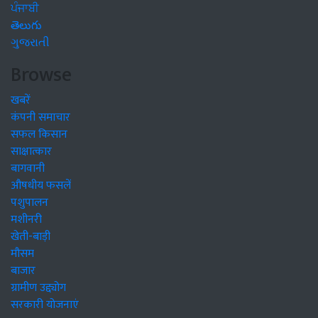
ਪੰਜਾਬੀ
తెలుగు
ગુજરાતી
Browse
खबरें
कंपनी समाचार
सफल किसान
साक्षात्कार
बागवानी
औषधीय फसलें
पशुपालन
मशीनरी
खेती-बाड़ी
मौसम
बाजार
ग्रामीण उद्द्योग
सरकारी योजनाएं