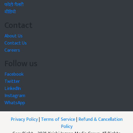
फोटो गैलरी
वीडियो
Contact
About Us
Contact Us
Careers
Follow us
Facebook
Twitter
LinkedIn
Instagram
WhatsApp
Privacy Policy
|
Terms of Service
|
Refund & Cancellation
Policy