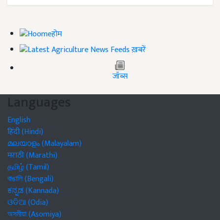
होम
ख़बरें
जॉब्स
Languages
English
हिंदी (Hindi)
മലയാളം (Malayalam)
मराठी (Marathi)
தமிழ் (Tamil)
বাঙালি (Bengali)
ಕನ್ನಡ (Kannada)
ଓଡିଆ (Odia)
অসমীয়া (Asomiya)