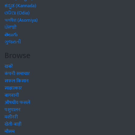
ಕನ್ನಡ (Kannada)
ଓଡିଆ (Odia)
অসমীয়া (Asomiya)
ਪੰਜਾਬੀ
తెలుగు
ગુજરાતી
Browse
खबरें
कंपनी समाचार
सफल किसान
साक्षात्कार
बागवानी
औषधीय फसलें
पशुपालन
मशीनरी
खेती-बाड़ी
मौसम