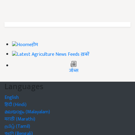
होम
ख़बरें
जॉब्स
Languages
English
हिंदी (Hindi)
മലയാളം (Malayalam)
मराठी (Marathi)
தமிழ் (Tamil)
বাঙালি (Bengali)