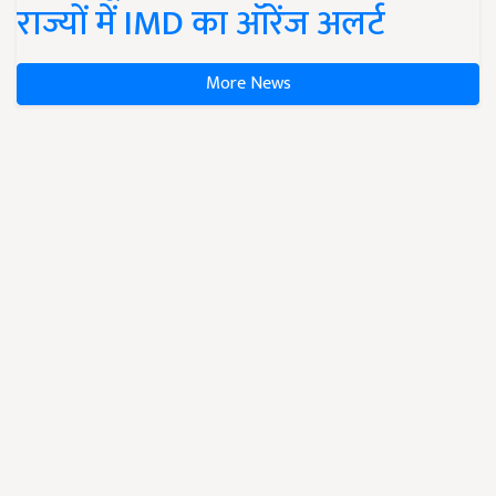
राज्यों में IMD का ऑरेंज अलर्ट
More News