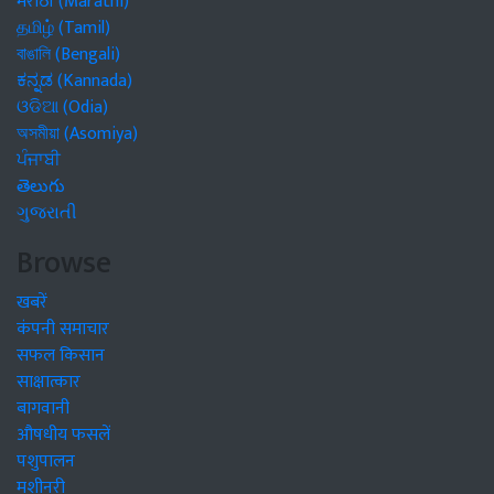
मराठी (Marathi)
தமிழ் (Tamil)
বাঙালি (Bengali)
ಕನ್ನಡ (Kannada)
ଓଡିଆ (Odia)
অসমীয়া (Asomiya)
ਪੰਜਾਬੀ
తెలుగు
ગુજરાતી
Browse
खबरें
कंपनी समाचार
सफल किसान
साक्षात्कार
बागवानी
औषधीय फसलें
पशुपालन
मशीनरी