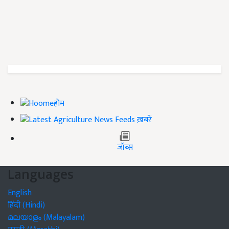
होम
ख़बरें
जॉब्स
Languages
English
हिंदी (Hindi)
മലയാളം (Malayalam)