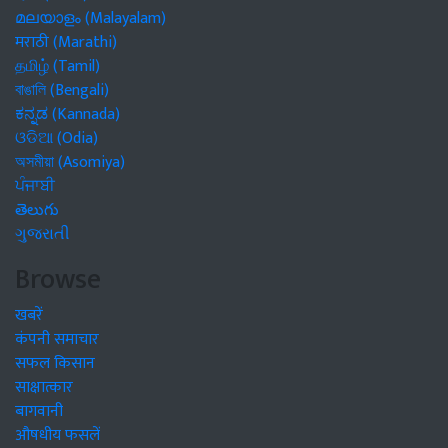
മലയാളം (Malayalam)
मराठी (Marathi)
தமிழ் (Tamil)
বাঙালি (Bengali)
ಕನ್ನಡ (Kannada)
ଓଡିଆ (Odia)
অসমীয়া (Asomiya)
ਪੰਜਾਬੀ
తెలుగు
ગુજરાતી
Browse
खबरें
कंपनी समाचार
सफल किसान
साक्षात्कार
बागवानी
औषधीय फसलें