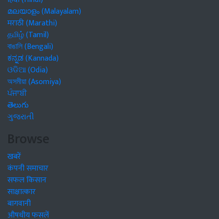
മലയാളം (Malayalam)
मराठी (Marathi)
தமிழ் (Tamil)
বাঙালি (Bengali)
ಕನ್ನಡ (Kannada)
ଓଡିଆ (Odia)
অসমীয়া (Asomiya)
ਪੰਜਾਬੀ
తెలుగు
ગુજરાતી
Browse
खबरें
कंपनी समाचार
सफल किसान
साक्षात्कार
बागवानी
औषधीय फसलें