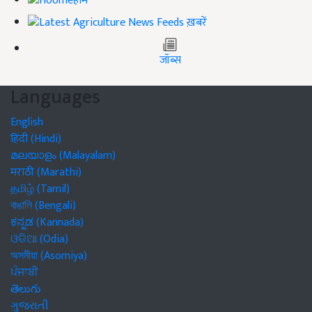
होम
ख़बरें
जॉब्स
Languages
English
हिंदी (Hindi)
മലയാളം (Malayalam)
मराठी (Marathi)
தமிழ் (Tamil)
বাঙালি (Bengali)
ಕನ್ನಡ (Kannada)
ଓଡିଆ (Odia)
অসমীয়া (Asomiya)
ਪੰਜਾਬੀ
తెలుగు
ગુજરાતી