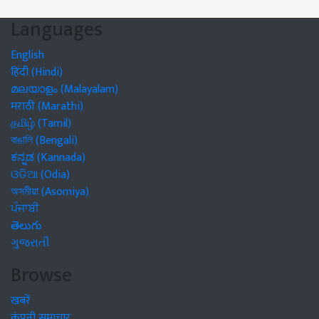
Languages
English
हिंदी (Hindi)
മലയാളം (Malayalam)
मराठी (Marathi)
தமிழ் (Tamil)
বাঙালি (Bengali)
ಕನ್ನಡ (Kannada)
ଓଡିଆ (Odia)
অসমীয়া (Asomiya)
ਪੰਜਾਬੀ
తెలుగు
ગુજરાતી
Browse
खबरें
कंपनी समाचार