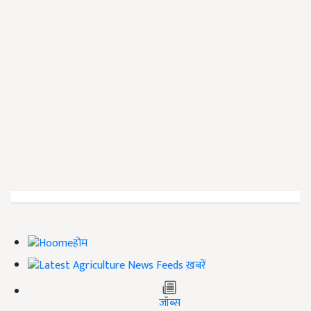
होम
ख़बरें
जॉब्स