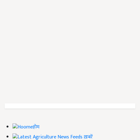
होम
ख़बरें