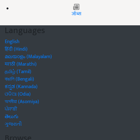
जॉब्स
Languages
English
हिंदी (Hindi)
മലയാളം (Malayalam)
मराठी (Marathi)
தமிழ் (Tamil)
বাঙালি (Bengali)
ಕನ್ನಡ (Kannada)
ଓଡିଆ (Odia)
অসমীয়া (Asomiya)
ਪੰਜਾਬੀ
తెలుగు
ગુજરાતી
Browse