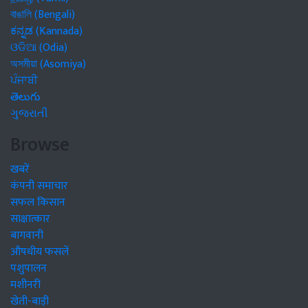
বাঙালি (Bengali)
ಕನ್ನಡ (Kannada)
ଓଡିଆ (Odia)
অসমীয়া (Asomiya)
ਪੰਜਾਬੀ
తెలుగు
ગુજરાતી
Browse
खबरें
कंपनी समाचार
सफल किसान
साक्षात्कार
बागवानी
औषधीय फसलें
पशुपालन
मशीनरी
खेती-बाड़ी