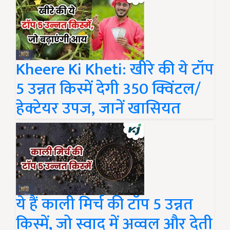
Kheere Ki Kheti: खीरे की ये टॉप
5 उन्नत किस्में देगी 350 क्विंटल/
हेक्टेयर उपज, जानें खासियत
ये हैं काली मिर्च की टॉप 5 उन्नत
किस्में, जो स्वाद में अव्वल और देती