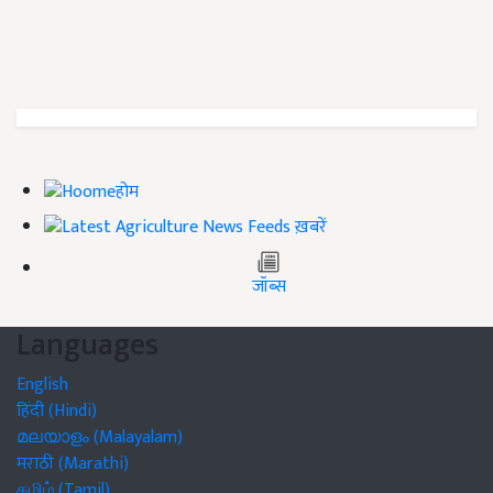
होम
ख़बरें
जॉब्स
Languages
English
हिंदी (Hindi)
മലയാളം (Malayalam)
मराठी (Marathi)
தமிழ் (Tamil)