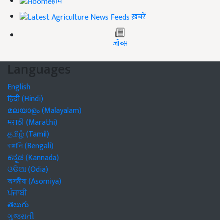
होम
ख़बरें
जॉब्स
Languages
English
हिंदी (Hindi)
മലയാളം (Malayalam)
मराठी (Marathi)
தமிழ் (Tamil)
বাঙালি (Bengali)
ಕನ್ನಡ (Kannada)
ଓଡିଆ (Odia)
অসমীয়া (Asomiya)
ਪੰਜਾਬੀ
తెలుగు
ગુજરાતી