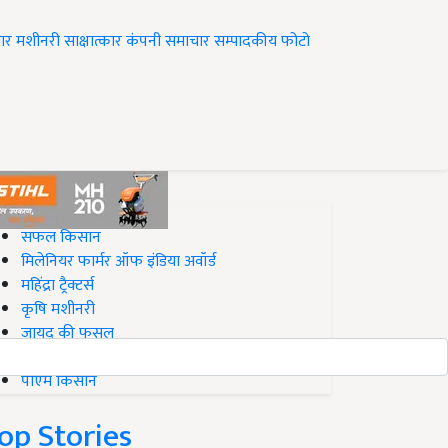
ार
मशीनरी
साक्षात्कार
कंपनी समाचार
सम्पादकीय
फोटो
op on Krishi Jagran
सफल किसान
मिलेनियर फार्मर ऑफ इंडिया अवॉर्ड
महिंद्रा ट्रैक्टर्स
कृषि मशीनरी
जायद की फसल
बिज़नेस आइडियाज
पीएम किसान
op Stories