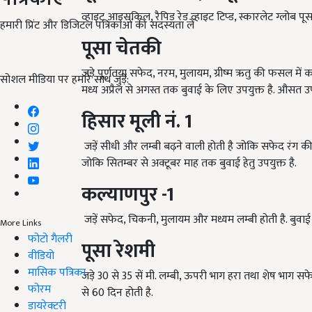
व्हाइट आइसकिल
,
रैपिड रेड व्हाइट टिप्ड
,
स्कारलेट ग्लोब पू
हमारी प्रिंट और डिजिटल पत्रिकाओं की सदस्यता लें
पूसा चेतकी
जड़े पूर्णतया सफेद
,
नरम
,
मुलायम
,
ग्रीष्म ऋतु की फसल में 
सोशल मीडिया पर हमारे साथ जुड़ें:
मध्य अप्रैल से अगस्त तक बुवाई के लिए उपयुक्त है. औसत
हिसार मूली नं.
1
जड़ें सीधी और लम्बी बढ़ने वाली होती है जोकि सफेद रंग की 
जोकि सितम्बर से अक्टूबर माह तक बुवाई हेतु उपयुक्त है.
कल्याणपुर -
1
जड़ें सफेद
,
चिकनी
,
मुलायम और मध्यम लम्बी होती है. बुवा
More Links
फोटो गैलरी
पूसा रेशमी
वीडियो
मासिक पत्रिका
जड़े
30
से
35
सें मी. लम्बी
,
ऊपरी भाग हरा तथा शेष भाग सफेद
फोरम
से
60
दिन होती है.
डायरेक्टरी