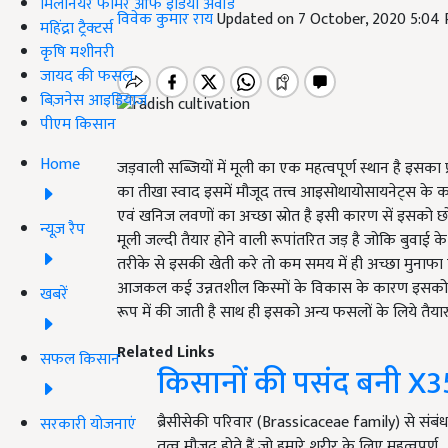
मिलेनियर फार्मर ऑफ इंडिया अवॉर्ड
विवेक कुमार राय
Updated on 7 October, 2020 5:04
महिंद्रा ट्रैक्टर्स
कृषि मशीनरी
जायद की फसल
बिज़नेस आइडियाज
पीएम किसान
Home
जड़वाली सब्जियों में मूली का एक महत्वपूर्ण स्थान है इसका
का तीखा स्वाद इसमें मौजूद तत्त्व आइसोथायोसायनेट्स के क
एवं खनिज लवणों का अच्छा स्रोत है इसी कारण सें इसको छोटे 
न्यूज़ रैप
मूली जल्दी तैयार होने वाली रूपांतरित जड़ है जोकि बुवाई
तरीके से इसकी खेती करे तो कम समय में ही अच्छा मुनाफा कम
आजकल कई उन्नतशील किस्मों के विकास के कारण इसक
खबरें
रूप में की जाती है साथ ही इसको अन्य फसलों के लिये तैयार
Related Links
सफल किसान
किसानों की पसंद बनी X35 
ब्रैसीसेकी परिवार (Brassicaceae family) से संबं
सरकारी योजनाएं
तत्व मौजूद होते हैं जो हमारे शरीर के लिए महत्वपूर्ण…