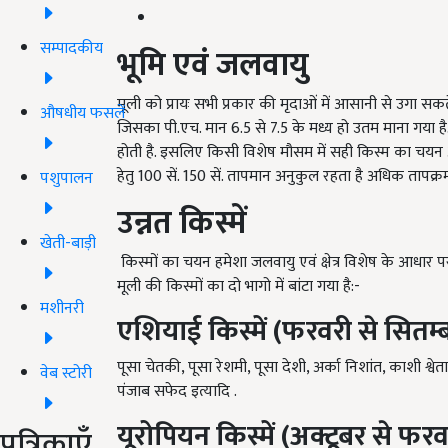
सम्पादकीय
भूमि एवं जलवायु
मूली को प्रायः सभी प्रकार की मृदाओं में आसानी से उगा सकते
औषधीय फसलें
जिसका पी.एच. मान
6.5
से
7.5
के मध्य हो उतम माना गया है.
होती है. इसलिए किसी विशेष मौसम में सही किस्म का चयन अत
हेतु
100
सें.
150
सें. तापमान अनुकुल रहता है अधिक तापक्
पशुपालन
उन्नत किस्में
खेती-बाड़ी
किस्मों का चयन हमेशा जलवायु एवं क्षेत्र विशेष के आधार प
मूली की किस्मों का दो भागो में बांटा गया है:-
मशीनरी
एशियाई किस्में (फरवरी से सितम्
पूसा चेतकी
,
पूसा रेशमी
,
पूसा देशी
,
अर्का निशांत
,
काशी श्वेता
वेब स्टोरी
पंजाब सफेद इत्यादि .
यूरोपियन किस्में (अक्टूबर से फरव
पत्रिकाएँ