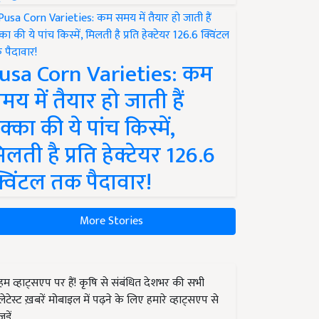
usa Corn Varieties: कम
मय में तैयार हो जाती हैं
क्का की ये पांच किस्में,
िलती है प्रति हेक्टेयर 126.6
्विंटल तक पैदावार!
More Stories
हम व्हाट्सएप पर हैं! कृषि से संबंधित देशभर की सभी
लेटेस्ट ख़बरें मोबाइल में पढ़ने के लिए हमारे व्हाट्सएप से
जुड़ें.