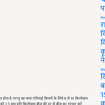
प
Ne
र
व
क
क
न
We
द
ब
1
त होता है. परन्तु यह मात्रा एशियाई किस्मों के लिये
8
सें
10
किलोग्राम
क
ा को
2.5
ग्राम प्रति किलोग्राम बीज की दर से बीज का उपचार करें.