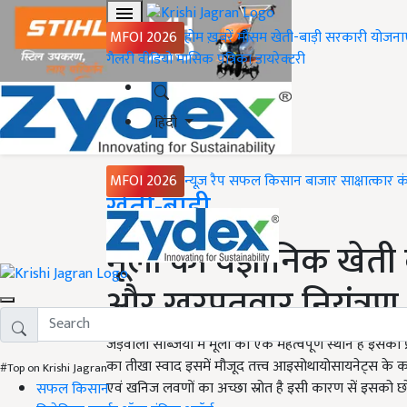
MFOI 2026
होम
ख़बरें
मौसम
खेती-बाड़ी
सरकारी योजना
गैलरी
वीडियो
मासिक पत्रिका
डायरेक्टरी
हिंदी
MFOI 2026
न्यूज़ रैप
सफल किसान
बाजार
साक्षात्कार
क
Home
खेती-बाड़ी
मूली की वैज्ञानिक खेती 
और खरपतवार नियंत्रण
जड़वाली सब्जियों में मूली का एक महत्वपूर्ण स्थान है इसका
का तीखा स्वाद इसमें मौजूद तत्त्व आइसोथायोसायनेट्स के क
#Top on Krishi Jagran
एवं खनिज लवणों का अच्छा स्रोत है इसी कारण सें इसको छोटे 
सफल किसान