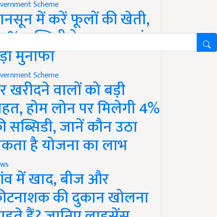
vernment Scheme
ानसून में करें फूलों की खेती,
0% सब्सिडी के साथ कमाएं
ड़ा मुनाफा
vernment Scheme
र खरीदने वालों को बड़ी
ाहत, होम लोन पर मिलेगी 4%
ी सब्सिडी, जानें कौन उठा
कता है योजना का लाभ
ws
ांव में खाद, बीज और
ीटनाशक की दुकान खोलना
ाहते हैं? जानिए लाइसेंस,