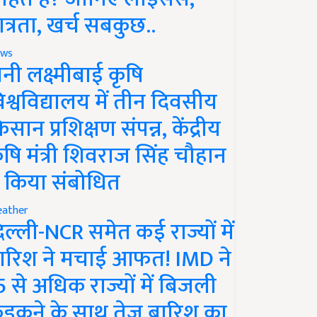
ात्रता, खर्च सबकुछ..
ws
ानी लक्ष्मीबाई कृषि
िश्वविद्यालय में तीन दिवसीय
िसान प्रशिक्षण संपन्न, केंद्रीय
ृषि मंत्री शिवराज सिंह चौहान
े किया संबोधित
ather
िल्ली-NCR समेत कई राज्यों में
ारिश ने मचाई आफत! IMD ने
5 से अधिक राज्यों में बिजली
ड़कने के साथ तेज बारिश का