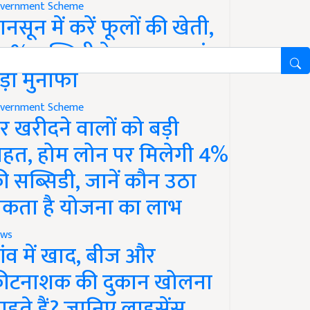
vernment Scheme
ानसून में करें फूलों की खेती,
0% सब्सिडी के साथ कमाएं
ड़ा मुनाफा
vernment Scheme
र खरीदने वालों को बड़ी
ाहत, होम लोन पर मिलेगी 4%
ी सब्सिडी, जानें कौन उठा
कता है योजना का लाभ
ws
ांव में खाद, बीज और
ीटनाशक की दुकान खोलना
ाहते हैं? जानिए लाइसेंस,