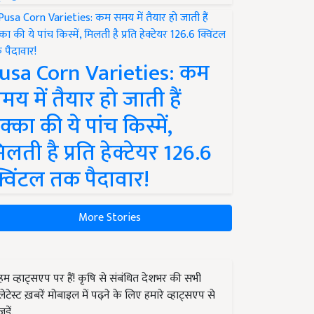
usa Corn Varieties: कम
मय में तैयार हो जाती हैं
क्का की ये पांच किस्में,
िलती है प्रति हेक्टेयर 126.6
्विंटल तक पैदावार!
More Stories
हम व्हाट्सएप पर हैं! कृषि से संबंधित देशभर की सभी
लेटेस्ट ख़बरें मोबाइल में पढ़ने के लिए हमारे व्हाट्सएप से
जुड़ें.