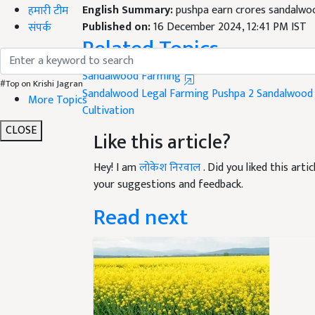
English Summary:
pushpa earn crores sandalwoo
हमारी टीम
Published on:
16 December 2024, 12:41 PM IST
संपर्क
Related Topics
Sandalwood Farming
#Top on Krishi Jagran
Sandalwood Legal Farming
Pushpa 2
Sandalwood
More Topics
Cultivation
CLOSE
Like this article?
Hey! I am
लोकेश निरवाल
. Did you liked this art
your suggestions and feedback.
Read next