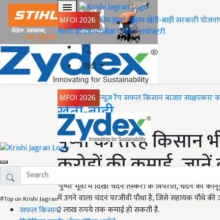
MFOI 2026
होम
ख़बरें
मौसम
खेती-बाड़ी
सरकारी योजना
गैलरी
वीडियो
मासिक पत्रिका
डायरेक्टरी
हिंदी
MFOI 2026
न्यूज़ रैप
सफल किसान
बाजार
साक्षात्कार
क
Home
खेती-बाड़ी
पुष्पा की तरह किसान भ
करोड़ों की कमाई, जानें 
'पुष्पा' मूवी में दिखी चंदन तस्करी के विपरीत, चंदन की कान
में उगने वाला चंदन परजीवी पौधा है, जिसे सहायक पौधे की जरू
#Top on Krishi Jagran
2 लाख रुपये तक कमाई हो सकती है.
सफल किसान