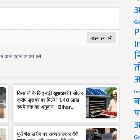
अ
Go
P
I
न
त
अ
Go
ब
प
अ
Go