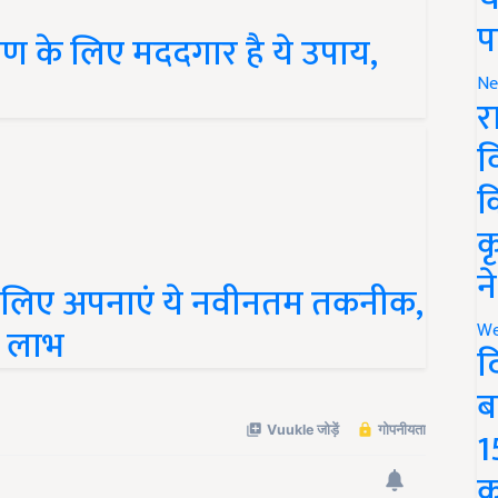
प
त्रण के लिए मददगार है ये उपाय,
Ne
र
व
क
क
न
 लिए अपनाएं ये नवीनतम तकनीक,
We
क लाभ
द
ब
1
क