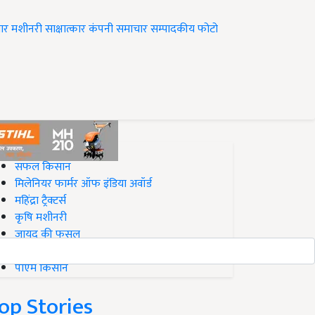
ार
मशीनरी
साक्षात्कार
कंपनी समाचार
सम्पादकीय
फोटो
op on Krishi Jagran
सफल किसान
मिलेनियर फार्मर ऑफ इंडिया अवॉर्ड
महिंद्रा ट्रैक्टर्स
कृषि मशीनरी
जायद की फसल
बिज़नेस आइडियाज
पीएम किसान
op Stories