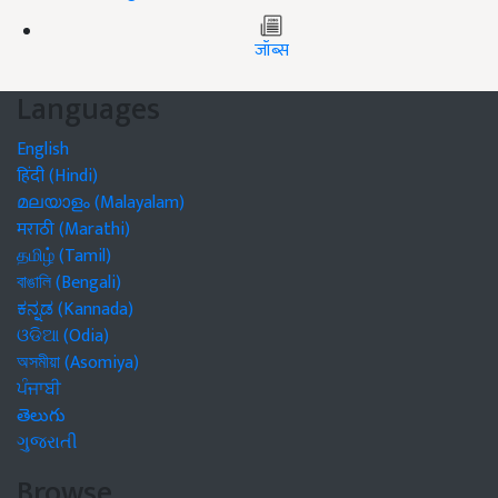
जॉब्स
Languages
English
हिंदी (Hindi)
മലയാളം (Malayalam)
मराठी (Marathi)
தமிழ் (Tamil)
বাঙালি (Bengali)
ಕನ್ನಡ (Kannada)
ଓଡିଆ (Odia)
অসমীয়া (Asomiya)
ਪੰਜਾਬੀ
తెలుగు
ગુજરાતી
Browse