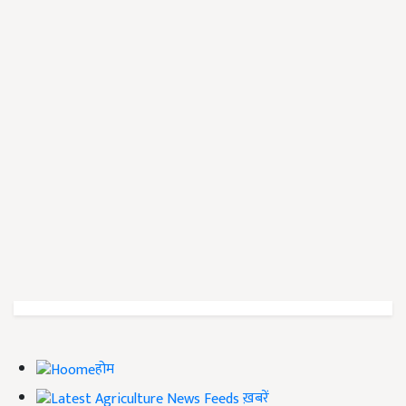
होम
ख़बरें