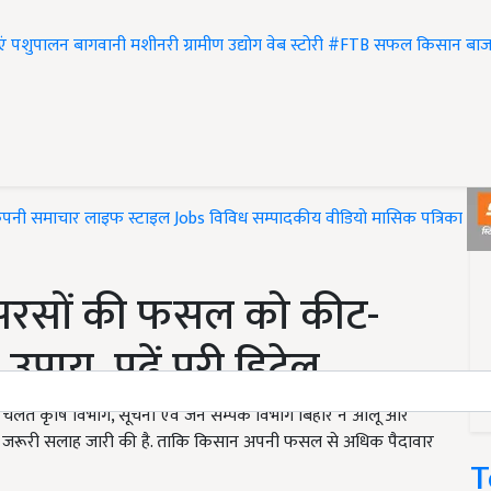
एं
पशुपालन
बागवानी
मशीनरी
ग्रामीण उद्योग
वेब स्टोरी
#FTB
सफल किसान
बाज
ंपनी समाचार
लाइफ स्टाइल
Jobs
विविध
सम्पादकीय
वीडियो
मासिक पत्रिका
#T
सरसों की फसल को कीट-
पाय, पढ़ें पूरी डिटेल
े चलते कृषि विभाग, सूचना एवं जन सम्पर्क विभाग बिहार ने आलू और
िए जरूरी सलाह जारी की है. ताकि किसान अपनी फसल से अधिक पैदावार
T