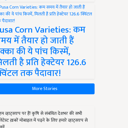
usa Corn Varieties: कम
मय में तैयार हो जाती हैं
क्का की ये पांच किस्में,
िलती है प्रति हेक्टेयर 126.6
्विंटल तक पैदावार!
More Stories
हम व्हाट्सएप पर हैं! कृषि से संबंधित देशभर की सभी
लेटेस्ट ख़बरें मोबाइल में पढ़ने के लिए हमारे व्हाट्सएप से
जुड़ें.