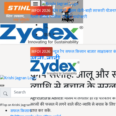
MFOI 2026
होम
ख़बरें
मौसम
खेती-बाड़ी
सरकारी योजना
गैलरी
वीडियो
मासिक पत्रिका
डायरेक्टरी
हिंदी
MFOI 2026
न्यूज़ रैप
सफल किसान
बाजार
साक्षात्कार
क
Home
खेती-बाड़ी
कृषि सलाह: आलू और 
व्याधि से बचाव के सरल उ
Agricultural Advice: मौसम में लगातार हो रहे परिवर्तन क
सरसों की फसल में लगने वाले कीट-व्याधि से बचाव के ल
#Top on Krishi Jagran
प्राप्त कर सकें.
सफल किसान