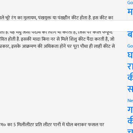
Go
म
ले भूरे रंग का मुलायम, पंखयुक्त या पंखहीन कीट होता है. इस कीट का
5
पुष्प क्रमों तथा फलियों से रस चुसते हैं. इसके आक्रान्त पत्तियां मुड़
ब
ाती है. यह मधु जैसा पदार्थ का त्याग भी करता है, जिस पर काले फफूंद
रभावित होती है. इसकी मादा बिना नर से मिले शिशु कीट पैदा करती है, जो
Go
इस प्रकार, इसके आक्रमण की अधिकता होने पर पूरा पौधा ही लाही कीट से
घ
र
क
स
Ne
ग
क
० का 5 मिलीलीटर प्रति लीटर पानी में घोल बनाकर फसल पर
च