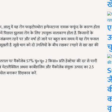
ख
ए
िक,
आलू में यह रोग फाइटोपथोरा इन्फेस्टान्स नामक फफूंद के कारण होता
ें पिछात झुलसा रोग के लिए उपयुक्त वातावरण होता है. किसानों के
ऊ
 संक्रमण रहने पर और वर्षा हो जाने पर बहुत कम समय में यह रोग फसल
च
से सूखती है. सूखे भाग को दो उंगलियों के बीच रखकर रगड़ने से खर खर की
ल पर मैंकोजेब 57% घु०चू० 2 किग्रा० प्रति हेक्टेयर की दर से पानी
ं मेटालैक्सिल अथवा कार्बेंडाजिम और मैंकोजेब संयुक्त उत्पाद का 2.5
S
में घोल बनाकर छिड़काव करें.
ज
क
क
वृ