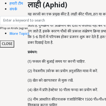
लाही (
Aphid)
हमारी टीम
संपर्क
यह सरसों का एक प्रमुख कीट है. लाही कीट पीला, हरा या का
वयस्क और शिशु- कीट दोनों ही मुलायम पत्तियों, टहनियों, तनों, 
जाती है. पुष्पक्रम पर आक्रमण की दशा में फलियां नहीं बन प
#Top on Krishi Jagran
उग जाते हैं. इसके कारण पौधों की प्रकाश संश्लेषण क्रिया प्
More Topics
कि 5-6 दिनों में परिपक्व होकर प्रजनन शुरू कर देते हैं. 
ढका दिखाई देता है.
CLOSE
प्रबंधन:
(1) फसल की बुआई समय पर करनी चाहिए.
(2) नेत्रजनीय उर्वरक का प्रयोग अनुशंसित मात्रा में करें.
(3) खेत को खरपतवार से मुक्त रखें.
(4) खेत में प्रति हेक्टेयर 10 पीला फन्दा का प्रयोग करें.
(5) नीम आधारित कीटनाशक एजाडिरेक्टिन 1500 पी०पी०एम
छिड़काव करना चाहिए.