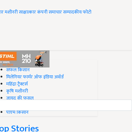
ार
मशीनरी
साक्षात्कार
कंपनी समाचार
सम्पादकीय
फोटो
op on Krishi Jagran
सफल किसान
मिलेनियर फार्मर ऑफ इंडिया अवॉर्ड
महिंद्रा ट्रैक्टर्स
कृषि मशीनरी
जायद की फसल
बिज़नेस आइडियाज
पीएम किसान
op Stories