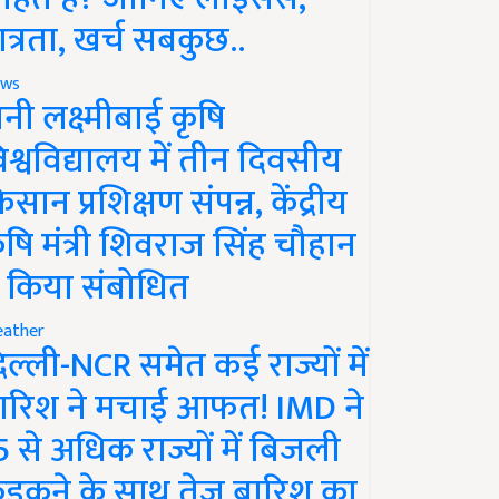
ात्रता, खर्च सबकुछ..
ws
ानी लक्ष्मीबाई कृषि
िश्वविद्यालय में तीन दिवसीय
िसान प्रशिक्षण संपन्न, केंद्रीय
ृषि मंत्री शिवराज सिंह चौहान
े किया संबोधित
ather
िल्ली-NCR समेत कई राज्यों में
ारिश ने मचाई आफत! IMD ने
5 से अधिक राज्यों में बिजली
ड़कने के साथ तेज बारिश का