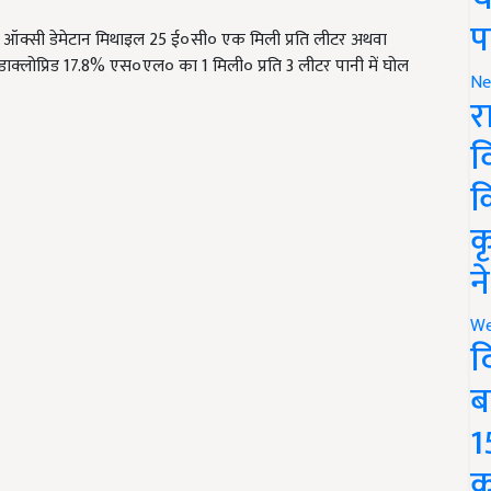
प
ं ऑक्सी डेमेटान मिथाइल 25 ई०सी० एक मिली प्रति लीटर अथवा
डाक्लोप्रिड 17.8% एस०एल० का 1 मिली० प्रति 3 लीटर पानी में घोल
Ne
र
व
क
क
न
We
द
ब
1
क