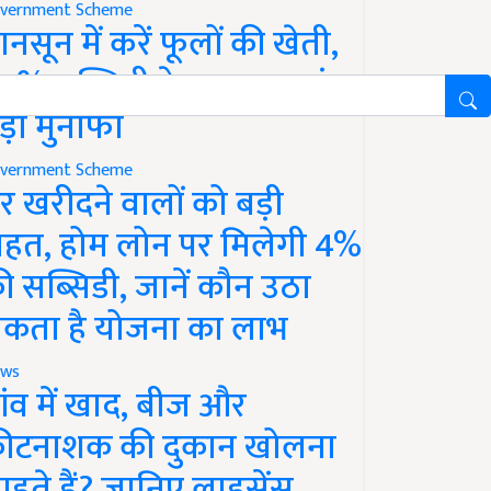
vernment Scheme
ानसून में करें फूलों की खेती,
0% सब्सिडी के साथ कमाएं
ड़ा मुनाफा
vernment Scheme
र खरीदने वालों को बड़ी
ाहत, होम लोन पर मिलेगी 4%
ी सब्सिडी, जानें कौन उठा
कता है योजना का लाभ
ws
ांव में खाद, बीज और
ीटनाशक की दुकान खोलना
ाहते हैं? जानिए लाइसेंस,