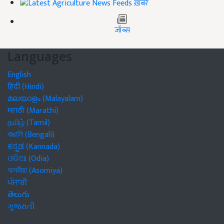
ख़बरें
जॉब्स
Languages
English
हिंदी (Hindi)
മലയാളം (Malayalam)
मराठी (Marathi)
தமிழ் (Tamil)
বাঙালি (Bengali)
ಕನ್ನಡ (Kannada)
ଓଡିଆ (Odia)
অসমীয়া (Asomiya)
ਪੰਜਾਬੀ
తెలుగు
ગુજરાતી