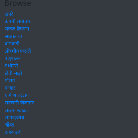
Browse
खबरें
कंपनी समाचार
सफल किसान
साक्षात्कार
बागवानी
औषधीय फसलें
पशुपालन
मशीनरी
खेती-बाड़ी
मौसम
बाजार
ग्रामीण उद्द्योग
सरकारी योजनाएं
लाइफ स्टाइल
सम्पादकीय
जॉब्स
डायरेक्टरी