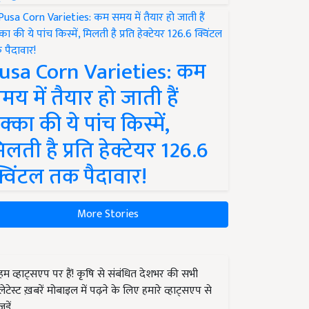
usa Corn Varieties: कम
मय में तैयार हो जाती हैं
क्का की ये पांच किस्में,
िलती है प्रति हेक्टेयर 126.6
्विंटल तक पैदावार!
More Stories
हम व्हाट्सएप पर हैं! कृषि से संबंधित देशभर की सभी
लेटेस्ट ख़बरें मोबाइल में पढ़ने के लिए हमारे व्हाट्सएप से
जुड़ें.