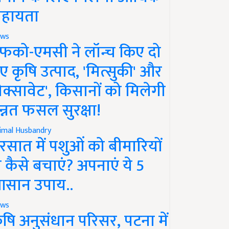
हायता
ws
फको-एमसी ने लॉन्च किए दो
ए कृषि उत्पाद, 'मित्सुकी' और
नेक्सावेट', किसानों को मिलेगी
न्नत फसल सुरक्षा!
imal Husbandry
रसात में पशुओं को बीमारियों
े कैसे बचाएं? अपनाएं ये 5
सान उपाय..
ws
ृषि अनुसंधान परिसर, पटना में