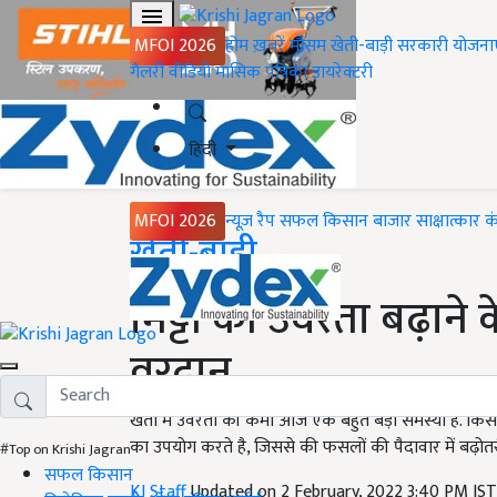
MFOI 2026
होम
ख़बरें
मौसम
खेती-बाड़ी
सरकारी योजना
गैलरी
वीडियो
मासिक पत्रिका
डायरेक्टरी
हिंदी
MFOI 2026
न्यूज़ रैप
सफल किसान
बाजार
साक्षात्कार
क
Home
खेती-बाड़ी
मिट्टी की उर्वरता बढ़ा
वरदान
खेतों में उर्वरता की कमी आज एक बहुत बड़ी समस्या है. कि
का उपयोग करते है, जिससे की फसलों की पैदावार में बढ़ोतरी 
#Top on Krishi Jagran
सफल किसान
KJ Staff
Updated on 2 February, 2022 3:40 PM IS