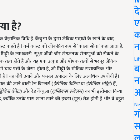
द
ए
्या है?
क
वैज्ञानिक विधि है. केंचुआ के द्वारा जैविक पदार्थो के खाने के बाद
न
स्ट कहते है I वर्म कास्ट को लोकप्रिय रूप से ‘काला सोना’ कहा जाता है.
र्थों, मिट्टी के लाभकारी सूक्ष्म जीवो और रोगजनक रोगाणुओं को रोकने के
Li
षक तत्व होते हैं और यह एक उत्कृष्ट और पोषक तत्वों से भरपूर जैविक
ब
 में चाय पत्ती के जैसा होता है, जो मिट्टी के भौतिक रासायनिक और
रती है I यह पौधे उगाने और फसल उत्पादन के लिए अत्यधिक उपयोगी है।
न
माल की जाने वाली रेड विग्लर्स (
ईसेनिया फेटिडा
या
ईसेनिया आंद्रेई
) हैं,
आ
ंड्रोबेना वेनेटा
) और रेड केंचुआ (
लुम्ब्रिकस रूबेलस
) का भी इस्तेमाल किया
ै, क्योंकि उनके पास खाना खाने की इच्छा (भूख) तेज़ होती है और वे बहुत
Ne
ग
स
ल