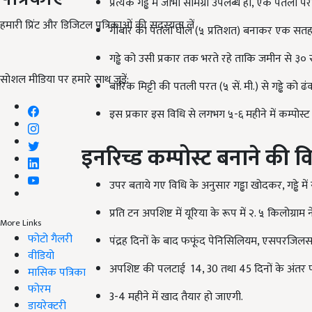
प्रत्येक गड्ढे में जोभी सामग्री उपलब्ध हो, एक पतली परत
हमारी प्रिंट और डिजिटल पत्रिकाओं की सदस्यता लें
गोबार का पतला घोल (५ प्रतिशत) बनाकर एक सतह प
गड्ढे को उसी प्रकार तक भरते रहे ताकि जमीन से ३० सें
सोशल मीडिया पर हमारे साथ जुड़ें:
बारिक मिट्टी की पतली परत (५ सें. मी.) से गड्ढे को ढ
इस प्रकार इस विधि से लगभग ५-६ महीने में कम्पोस्
इनरिच्ड कम्पोस्ट बनाने की विद
उपर बताये गए विधि के अनुसार गड्ढा खोदकर, गड्ढे मे
प्रति टन अपशिष्ट में यूरिया के रूप में २. ५ किलोग्राम 
More Links
फोटो गैलरी
पंद्रह दिनों के बाद फफूंद पेनिसिलियम, एसपरजिलस या
वीडियो
अपशिष्ट की पलटाई 14, 30 तथा 45 दिनों के अंतर प
मासिक पत्रिका
फोरम
3-4 महीने में खाद तैयार हो जाएगी.
डायरेक्टरी