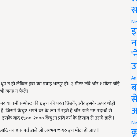
स
Ne
इ
न
'
उ
An
ब
ूप न हो लेकिन हवा का प्रवाह भरपूर हो। २ मीटर लंबे और १ मीटर चौड़े
 सभी जगह न फैले।
स
र या वर्मीकम्पोस्ट की ६ इंच की परत छिड़कें, और इसके ऊपर थोड़ी
आ
ा है, जिसमें केंचुए अपने घर के रूप में रहते है और डाले गए पदार्थो से
ै। इसके बाद १५००-२००० केंचुआ प्रति वर्ग के हिसाब से उसमे डाले I
Ne
क
आदि का एक पर्त डाले जो लगभग ८-१० इंच मोटा हो जाए I