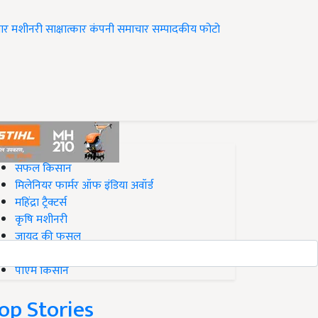
ार
मशीनरी
साक्षात्कार
कंपनी समाचार
सम्पादकीय
फोटो
op on Krishi Jagran
सफल किसान
मिलेनियर फार्मर ऑफ इंडिया अवॉर्ड
महिंद्रा ट्रैक्टर्स
कृषि मशीनरी
जायद की फसल
बिज़नेस आइडियाज
पीएम किसान
op Stories