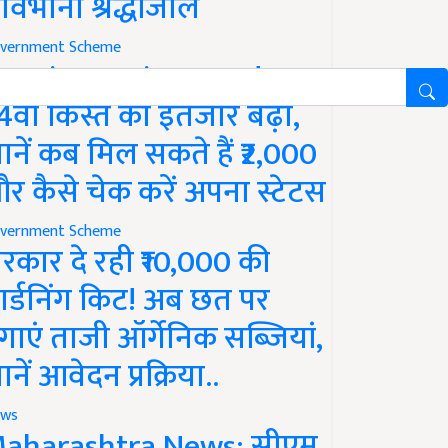
ावभीनी श्रद्धांजलि
vernment Scheme
M Kisan Yojana Update:
4वीं किस्त का इंतजार बढ़ा,
ानें कब मिल सकते हैं ₹2,000
र कैसे चेक करें अपना स्टेटस
vernment Scheme
रकार दे रही ₹10,000 की
ार्डनिंग किट! अब छत पर
गाएं ताजी ऑर्गेनिक सब्जियां,
ानें आवेदन प्रक्रिया..
ws
aharashtra News: सीएम