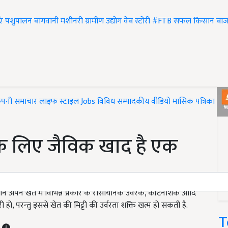
एं
पशुपालन
बागवानी
मशीनरी
ग्रामीण उद्योग
वेब स्टोरी
#FTB
सफल किसान
बाज
ंपनी समाचार
लाइफ स्टाइल
Jobs
विविध
सम्पादकीय
वीडियो
मासिक पत्रिका
#T
ने के लिए जैविक खाद है एक
सान अपने खेत में विभिन्न प्रकार के रासायनिक उर्वरक, कीटनाशक आदि
हो, परन्तु इससे खेत की मिट्टी की उर्वरता शक्ति खत्म हो सकती है.
T
T