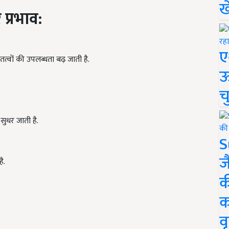
ख
 प्रभाव:
ए
क तत्वों की उपलब्धता बढ़ जाती है.
ऊ
च
सुधर जाती है.
S
ज
ै.
क
क
वृ