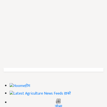
होम
ख़बरें
जॉब्स