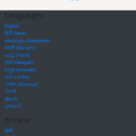
Languages
English
हिंदी (Hindi)
മലയാളം (Malayalam)
मराठी (Marathi)
தமிழ் (Tamil)
বাঙালি (Bengali)
ಕನ್ನಡ (Kannada)
ଓଡିଆ (Odia)
অসমীয়া (Asomiya)
ਪੰਜਾਬੀ
తెలుగు
ગુજરાતી
Browse
खबरें