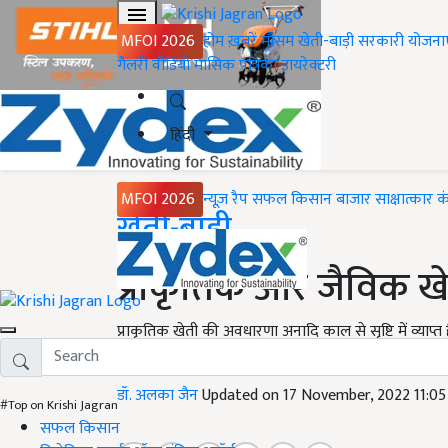
MFOI 2026
होम
ख़बरें
मौसम
खेती-बाड़ी
सरकारी योजना
गैलरी
वीडियो
मासिक पत्रिका
डायरेक्टरी
हिंदी
MFOI 2026
न्यूज़ रैप
सफल किसान
बाजार
साक्षात्कार
क
Home
खेती-बाड़ी
प्राकृतिक और जैविक खेत
प्राकृतिक खेती की अवधारणा अनादि काल से सृष्टि में व्याप्त
अपनाया जाता है. तो आइए इसके बारे में विस्तार से जानते हैं..
डॉ. अलका जैन
Updated on 17 November, 2022 11:0
#Top on Krishi Jagran
सफल किसान