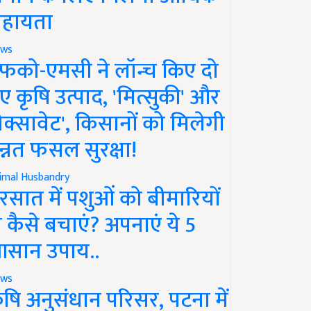
हायता
ws
फको-एमसी ने लॉन्च किए दो
ए कृषि उत्पाद, 'मित्सुकी' और
नेक्सावेट', किसानों को मिलेगी
न्नत फसल सुरक्षा!
imal Husbandry
रसात में पशुओं को बीमारियों
े कैसे बचाएं? अपनाएं ये 5
सान उपाय..
ws
ृषि अनुसंधान परिसर, पटना में