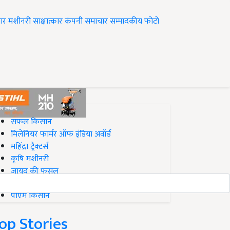
ार
मशीनरी
साक्षात्कार
कंपनी समाचार
सम्पादकीय
फोटो
op on Krishi Jagran
सफल किसान
मिलेनियर फार्मर ऑफ इंडिया अवॉर्ड
महिंद्रा ट्रैक्टर्स
कृषि मशीनरी
जायद की फसल
बिज़नेस आइडियाज
पीएम किसान
op Stories