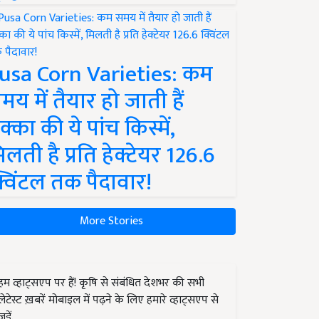
usa Corn Varieties: कम
मय में तैयार हो जाती हैं
क्का की ये पांच किस्में,
िलती है प्रति हेक्टेयर 126.6
्विंटल तक पैदावार!
More Stories
हम व्हाट्सएप पर हैं! कृषि से संबंधित देशभर की सभी
लेटेस्ट ख़बरें मोबाइल में पढ़ने के लिए हमारे व्हाट्सएप से
जुड़ें.