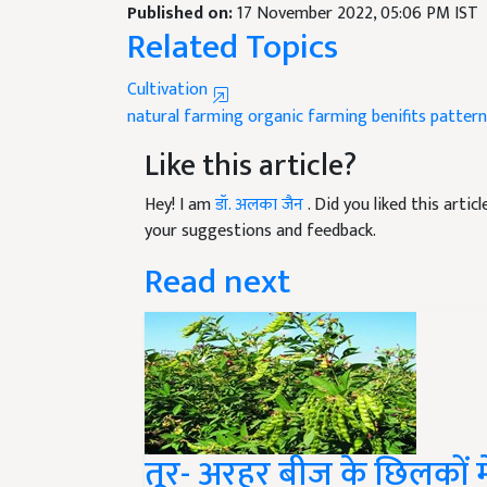
Related Topics
Cultivation
natural farming
organic farming
benifits
pattern
Like this article?
Hey! I am
डॉ. अलका जैन
. Did you liked this arti
your suggestions and feedback.
Read next
तूर- अरहर बीज के छिलकों मे