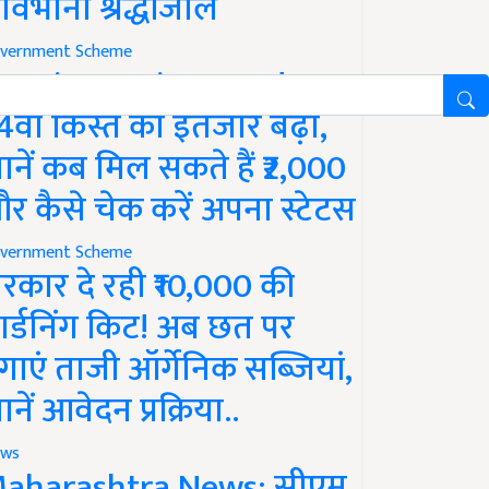
ावभीनी श्रद्धांजलि
vernment Scheme
M Kisan Yojana Update:
4वीं किस्त का इंतजार बढ़ा,
ानें कब मिल सकते हैं ₹2,000
र कैसे चेक करें अपना स्टेटस
vernment Scheme
रकार दे रही ₹10,000 की
ार्डनिंग किट! अब छत पर
गाएं ताजी ऑर्गेनिक सब्जियां,
ानें आवेदन प्रक्रिया..
ws
aharashtra News: सीएम