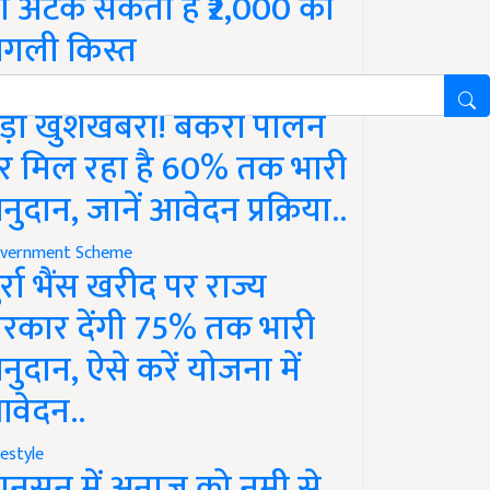
ो अटक सकती है ₹2,000 की
गली किस्त
vernment Scheme
ड़ी खुशखबरी! बकरी पालन
र मिल रहा है 60% तक भारी
नुदान, जानें आवेदन प्रक्रिया..
vernment Scheme
ुर्रा भैंस खरीद पर राज्य
रकार देंगी 75% तक भारी
नुदान, ऐसे करें योजना में
वेदन..
festyle
ानसून में अनाज को नमी से