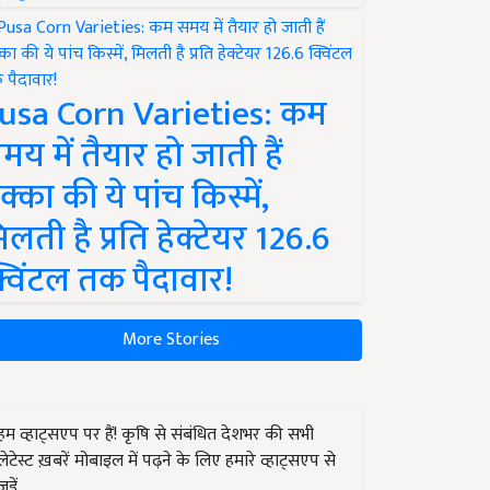
usa Corn Varieties: कम
मय में तैयार हो जाती हैं
क्का की ये पांच किस्में,
िलती है प्रति हेक्टेयर 126.6
्विंटल तक पैदावार!
More Stories
हम व्हाट्सएप पर हैं! कृषि से संबंधित देशभर की सभी
लेटेस्ट ख़बरें मोबाइल में पढ़ने के लिए हमारे व्हाट्सएप से
जुड़ें.