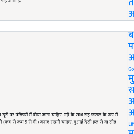
त
ाई जाती हैं.
अ
Go
ब
प
अ
Go
म
स
अ
आ
दूरी पर पंक्तियों में बोया जाना चाहिए. गन्ने के साथ सह फसल के रूप में
ी दूरी (कम से कम 5 से.मी.) बनाए रखनी चाहिए. बुआई देसी हल से या सीड
Li
म