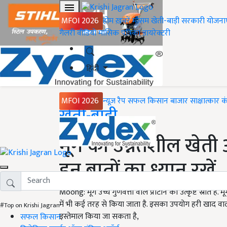
MFOI 2026
होम
ख़बरें
मौसम
खेती-बाड़ी
सरकारी योजना
गैलरी
वीडियो
मासिक पत्रिका
डायरेक्टरी
हिंदी
MFOI 2026
न्यूज़ रैप
सफल किसान
बाजार
साक्षात्कार
क
Home
खेती-बाड़ी
मूंग की उन्नतशील खेत
इन बातों का ध्यान रखें
Moong: मूंग उच्च गुणवत्ता वाले प्रोटीन का उत्कृष्ट स्रोत ह
में भी कई तरह से किया जाता है. इसका उपयोग हरी खाद वाली फ
#Top on Krishi Jagran
इस्तेमाल किया जा सकता है,
सफल किसान