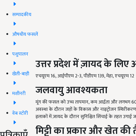
सम्पादकीय
औषधीय फसलें
पशुपालन
उत्तर
प्रदेश
में
ज़ायद
के
लिए
अ
खेती-बाड़ी
एचयूएम 16, आईपीएम 2-3, पीडीएम 139, मेहा, एचयूएम 12
जलवायु
आवश्यकता
मशीनरी
मूंग की फसल को उच्च तापमान, कम आर्द्रता और लगभग 60-80
अवस्था के दौरान जड़ों के विकास और नाइट्रोजन स्थिरीकरण
वेब स्टोरी
इलाकों में ज़ायद के दौरान सुनिश्चित सिंचाई के तहत उगाई जा
मिट्टी
का
प्रकार
और
खेत
की
पत्रिकाएँ