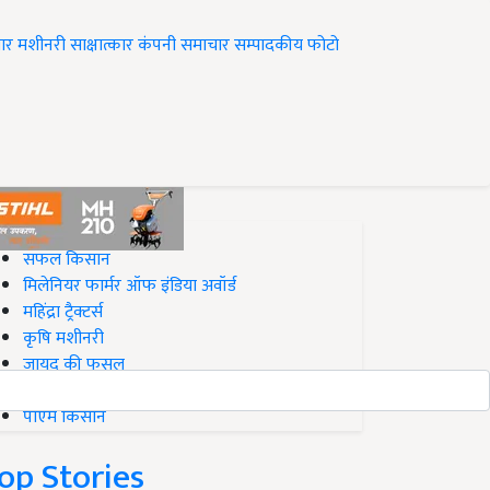
ार
मशीनरी
साक्षात्कार
कंपनी समाचार
सम्पादकीय
फोटो
op on Krishi Jagran
सफल किसान
मिलेनियर फार्मर ऑफ इंडिया अवॉर्ड
महिंद्रा ट्रैक्टर्स
कृषि मशीनरी
जायद की फसल
बिज़नेस आइडियाज
पीएम किसान
op Stories