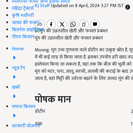
मिलेनियर फार्मर ऑफ इंडिया अवॉर्ड
KJ Staff
Updated on 8 April, 2024 3:27 PM IST
महिंद्रा ट्रैक्टर्स
कृषि मशीनरी
जायद की फसल
बिज़नेस आइडियाज
पीएम किसान
मूंग की उन्नतशील खेती और फसल प्रबंधन
Home
Moong: मूंग उच्च गुणवत्ता वाले प्रोटीन का उत्कृष्ट स्रोत ह
में भी कई तरह से किया जाता है. इसका उपयोग हरी खाद वाली फ
इस्तेमाल किया जा सकता है, यहां तक कि बीज की भूसी को पान
न्यूज़ रैप
मूंग को मटर, चना, आलू, सरसों, अलसी की कटाई के बाद उगाया
जाता है, वहां मिट्टी की उर्वरता बढ़ाने के लिए ज़ायद मूंग की खे
खबरें
पोषक
मान
सफल किसान
प्रोटीन
वसा
1
सरकारी योजनाएं