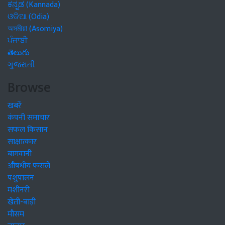
ಕನ್ನಡ (Kannada)
ଓଡିଆ (Odia)
অসমীয়া (Asomiya)
ਪੰਜਾਬੀ
తెలుగు
ગુજરાતી
Browse
खबरें
कंपनी समाचार
सफल किसान
साक्षात्कार
बागवानी
औषधीय फसलें
पशुपालन
मशीनरी
खेती-बाड़ी
मौसम