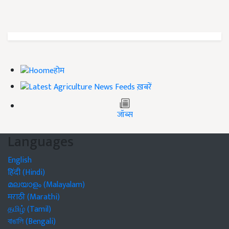
होम
ख़बरें
जॉब्स
Languages
English
हिंदी (Hindi)
മലയാളം (Malayalam)
मराठी (Marathi)
தமிழ் (Tamil)
বাঙালি (Bengali)