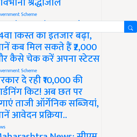
ावभीनी श्रद्धांजलि
vernment Scheme
M Kisan Yojana Update:
4वीं किस्त का इंतजार बढ़ा,
ानें कब मिल सकते हैं ₹2,000
र कैसे चेक करें अपना स्टेटस
vernment Scheme
रकार दे रही ₹10,000 की
ार्डनिंग किट! अब छत पर
गाएं ताजी ऑर्गेनिक सब्जियां,
ानें आवेदन प्रक्रिया..
ws
aharashtra News: सीएम