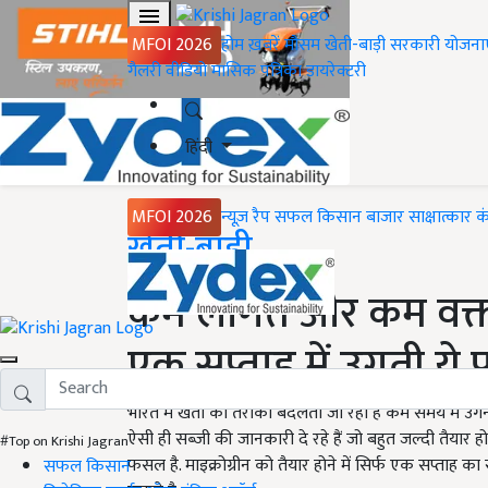
MFOI 2026
होम
ख़बरें
मौसम
खेती-बाड़ी
सरकारी योजना
गैलरी
वीडियो
मासिक पत्रिका
डायरेक्टरी
हिंदी
MFOI 2026
न्यूज़ रैप
सफल किसान
बाजार
साक्षात्कार
क
Home
खेती-बाड़ी
कम लागत और कम वक्त म
एक सप्ताह में उगती य
भारत में खेती का तरीका बदलता जा रहा है कम समय में उगने
ऐसी ही सब्जी की जानकारी दे रहे हैं जो बहुत जल्दी तैयार 
#Top on Krishi Jagran
फसल है. माइक्रोग्रीन को तैयार होने में सिर्फ एक सप्ताह
सफल किसान