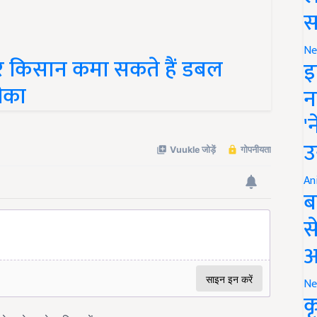
स
 किसान कमा सकते हैं डबल
Ne
इ
ीका
न
'
उ
An
ब
स
आ
Ne
क