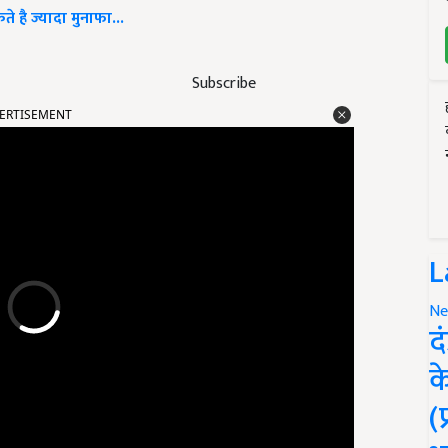
े है ज्यादा मुनाफा...
Subscribe
ERTISEMENT
L
Ne
द
क
(