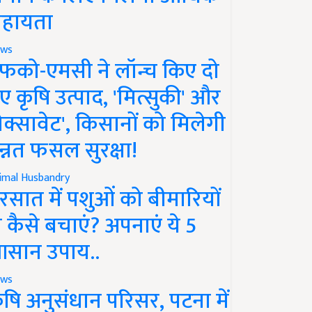
हायता
ws
फको-एमसी ने लॉन्च किए दो
ए कृषि उत्पाद, 'मित्सुकी' और
नेक्सावेट', किसानों को मिलेगी
न्नत फसल सुरक्षा!
imal Husbandry
रसात में पशुओं को बीमारियों
े कैसे बचाएं? अपनाएं ये 5
सान उपाय..
ws
ृषि अनुसंधान परिसर, पटना में