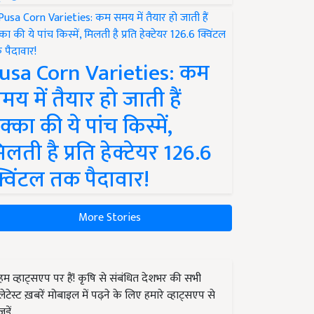
usa Corn Varieties: कम
मय में तैयार हो जाती हैं
क्का की ये पांच किस्में,
िलती है प्रति हेक्टेयर 126.6
्विंटल तक पैदावार!
More Stories
हम व्हाट्सएप पर हैं! कृषि से संबंधित देशभर की सभी
लेटेस्ट ख़बरें मोबाइल में पढ़ने के लिए हमारे व्हाट्सएप से
जुड़ें.