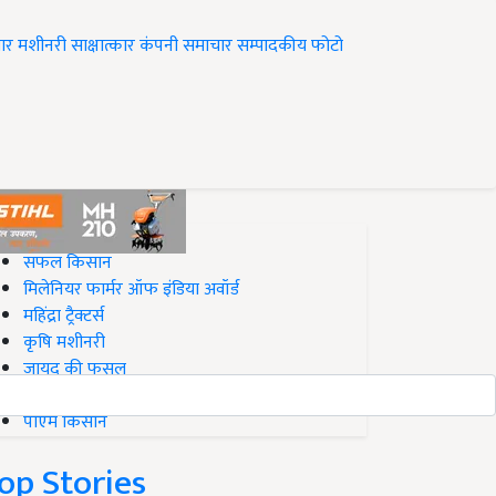
ार
मशीनरी
साक्षात्कार
कंपनी समाचार
सम्पादकीय
फोटो
op on Krishi Jagran
सफल किसान
मिलेनियर फार्मर ऑफ इंडिया अवॉर्ड
महिंद्रा ट्रैक्टर्स
कृषि मशीनरी
जायद की फसल
बिज़नेस आइडियाज
पीएम किसान
op Stories