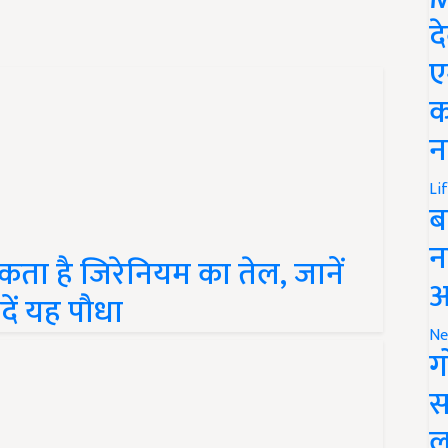
द
ए
क
न
Li
ब
कता है जिरेनियम का तेल, जानें
न
दें यह पौधा
आ
Ne
ग
स
ल