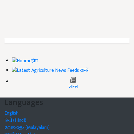
होम
ख़बरें
जॉब्स
Languages
English
हिंदी (Hindi)
മലയാളം (Malayalam)