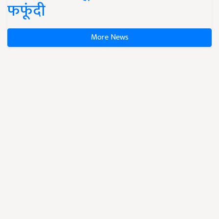
फफूंदी
More News