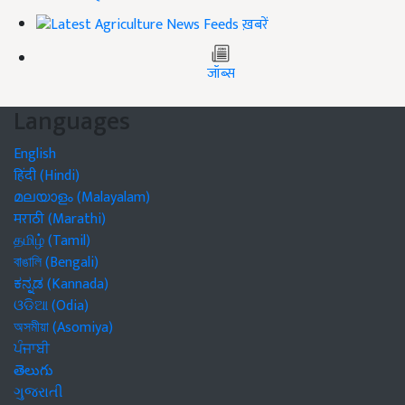
ख़बरें
जॉब्स
Languages
English
हिंदी (Hindi)
മലയാളം (Malayalam)
मराठी (Marathi)
தமிழ் (Tamil)
বাঙালি (Bengali)
ಕನ್ನಡ (Kannada)
ଓଡିଆ (Odia)
অসমীয়া (Asomiya)
ਪੰਜਾਬੀ
తెలుగు
ગુજરાતી