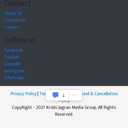
Contact
About Us
Contact Us
Careers
Follow us
Facebook
Twitter
LinkedIn
Instagram
WhatsApp
Privacy Policy
|
Terms of Service
|
Refund & Cancellation
Policy
CopyRight - 2021 Krishi Jagran Media Group. All Rights
Reserved.