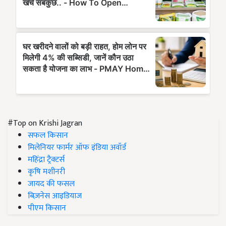
#Top on Krishi Jagran
सफल किसान
मिलेनियर फार्मर ऑफ इंडिया अवॉर्ड
महिंद्रा ट्रैक्टर्स
कृषि मशीनरी
जायद की फसल
बिज़नेस आइडियाज
पीएम किसान