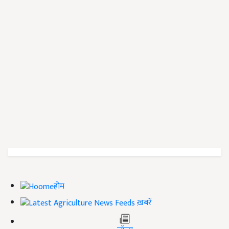
होम
ख़बरें