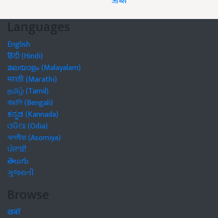
जॉब्स
Languages
English
हिंदी (Hindi)
മലയാളം (Malayalam)
मराठी (Marathi)
தமிழ் (Tamil)
বাঙালি (Bengali)
ಕನ್ನಡ (Kannada)
ଓଡିଆ (Odia)
অসমীয়া (Asomiya)
ਪੰਜਾਬੀ
తెలుగు
ગુજરાતી
Browse
खबरें