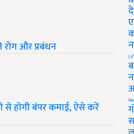
द
ए
क
े रोग और प्रबंधन
न
Li
ब
न
आ
 से होगी बंपर कमाई, ऐसे करें
Ne
ग
स
ल