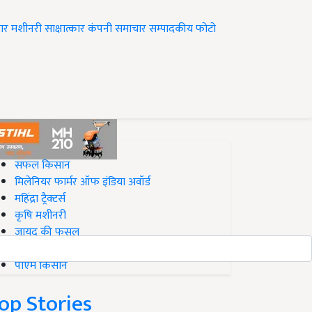
ार
मशीनरी
साक्षात्कार
कंपनी समाचार
सम्पादकीय
फोटो
op on Krishi Jagran
सफल किसान
मिलेनियर फार्मर ऑफ इंडिया अवॉर्ड
महिंद्रा ट्रैक्टर्स
कृषि मशीनरी
जायद की फसल
बिज़नेस आइडियाज
पीएम किसान
op Stories