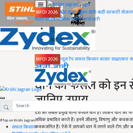
MFOI 2026
होम
ख़बरें
मौसम
खेती-बाड़ी
सरकारी योजना
गैलरी
वीडियो
मासिक पत्रिका
डायरेक्टरी
हिंदी
MFOI 2026
न्यूज़ रैप
सफल किसान
बाजार
साक्षात्कार
क
Home
खेती-बाड़ी
धान की फसल को इन रोगो
जानिए उपाय
देश की सबसे प्रमुख धान्य फसल धान है। लेकिन धान की
अधिक प्रभावित करते हैं। इनमें जीवाणु, विषाणु और कवकज
#Top on Krishi Jagran
कवकजनित हैं। ऐसे में आपको धान में लगने वाले रोग और बच
सफल किसान