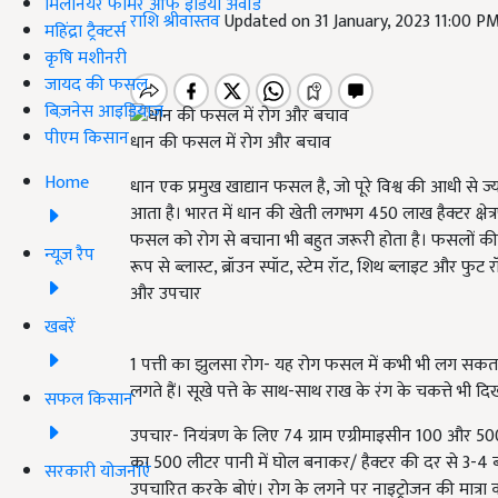
मिलेनियर फार्मर ऑफ इंडिया अवॉर्ड
राशि श्रीवास्तव
Updated on 31 January, 2023 11:00 P
महिंद्रा ट्रैक्टर्स
कृषि मशीनरी
जायद की फसल
बिज़नेस आइडियाज
पीएम किसान
धान की फसल में रोग और बचाव
Home
धान एक प्रमुख खाद्यान फसल है, जो पूरे विश्व की आधी से ज
आता है। भारत में धान की खेती लगभग 450 लाख हैक्टर क्षे
फसल को रोग से बचाना भी बहुत जरूरी होता है। फसलों की पैद
न्यूज़ रैप
रूप से ब्लास्ट, ब्रॉउन स्पॉट, स्टेम रॉट, शिथ ब्लाइट और फुट
और उपचार
खबरें
1 पत्ती का झुलसा रोग- यह रोग फसल में कभी भी लग सकत
लगते हैं। सूखे पत्ते के साथ-साथ राख के रंग के चकत्ते भी दिख
सफल किसान
उपचार- नियंत्रण के लिए 74 ग्राम एग्रीमाइसीन 100 और 500
का 500 लीटर पानी में घोल बनाकर/ हैक्टर की दर से 3-4 बार 
सरकारी योजनाएं
उपचारित करके बोएं। रोग के लगने पर नाइट्रोजन की मात्रा