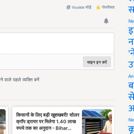
स
Ne
इ
न
'
उ
An
ब
स
आ
Ne
क