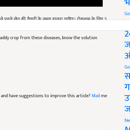
भ
पाई से पहले खेत की तैयारी के समय डालना चाहिए। रोकथाम के लिए 5
Go
P
 में घोलकर प्रति हैक्टर का छिड़काव करें।
2
 paddy crop from these diseases, know the solution
ज
औ
Go
स
ग
cle and have suggestions to improve this article?
Mail
me
उ
ज
Ne
M