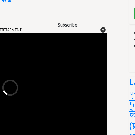
ा तरीका
ERTISEMENT
Subscribe
L
Ne
द
क
(