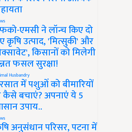
हायता
ws
फको-एमसी ने लॉन्च किए दो
ए कृषि उत्पाद, 'मित्सुकी' और
नेक्सावेट', किसानों को मिलेगी
न्नत फसल सुरक्षा!
imal Husbandry
रसात में पशुओं को बीमारियों
े कैसे बचाएं? अपनाएं ये 5
सान उपाय..
ws
ृषि अनुसंधान परिसर, पटना में