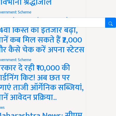
ावभीनी श्रद्धांजलि
vernment Scheme
M Kisan Yojana Update:
4वीं किस्त का इंतजार बढ़ा,
ानें कब मिल सकते हैं ₹2,000
र कैसे चेक करें अपना स्टेटस
vernment Scheme
रकार दे रही ₹10,000 की
ार्डनिंग किट! अब छत पर
गाएं ताजी ऑर्गेनिक सब्जियां,
ानें आवेदन प्रक्रिया..
ws
aharashtra News: सीएम