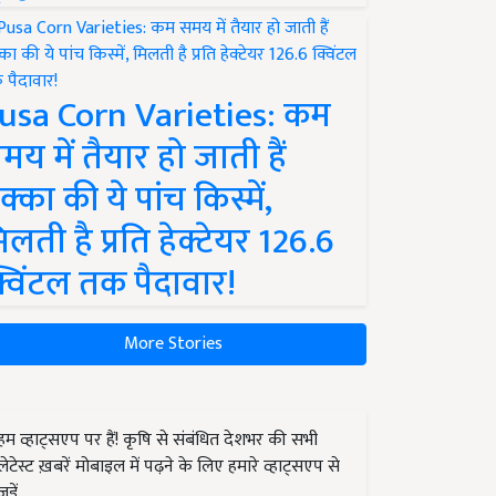
usa Corn Varieties: कम
मय में तैयार हो जाती हैं
क्का की ये पांच किस्में,
िलती है प्रति हेक्टेयर 126.6
्विंटल तक पैदावार!
More Stories
हम व्हाट्सएप पर हैं! कृषि से संबंधित देशभर की सभी
लेटेस्ट ख़बरें मोबाइल में पढ़ने के लिए हमारे व्हाट्सएप से
जुड़ें.