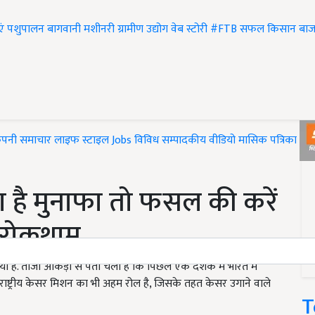
एं
पशुपालन
बागवानी
मशीनरी
ग्रामीण उद्योग
वेब स्टोरी
#FTB
सफल किसान
बाज
ंपनी समाचार
लाइफ स्टाइल
Jobs
विविध
सम्पादकीय
वीडियो
मासिक पत्रिका
#T
ा है मुनाफा तो फसल की करें
 रोकथाम
है. ताजा आंकड़ों से पता चला है कि पिछले एक दशक में भारत में
ें राष्ट्रीय केसर मिशन का भी अहम रोल है, जिसके तहत केसर उगाने वाले
T