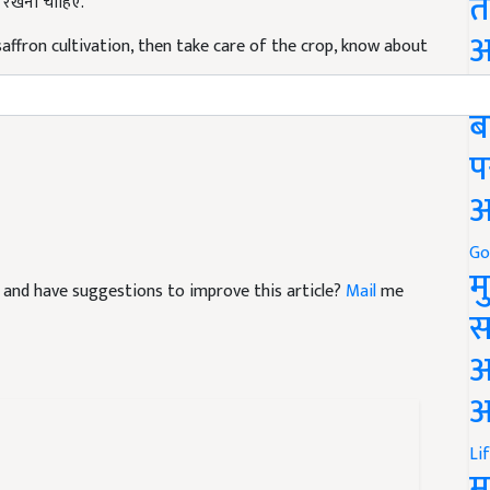
त
 saffron cultivation, then take care of the crop, know about
अ
Go
ब
प
अ
Go
cle and have suggestions to improve this article?
Mail
me
म
स
अ
आ
Li
म