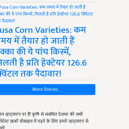
usa Corn Varieties: कम
मय में तैयार हो जाती हैं
क्का की ये पांच किस्में,
िलती है प्रति हेक्टेयर 126.6
्विंटल तक पैदावार!
More Stories
हम व्हाट्सएप पर हैं! कृषि से संबंधित देशभर की सभी
लेटेस्ट ख़बरें मोबाइल में पढ़ने के लिए हमारे व्हाट्सएप से
जुड़ें.