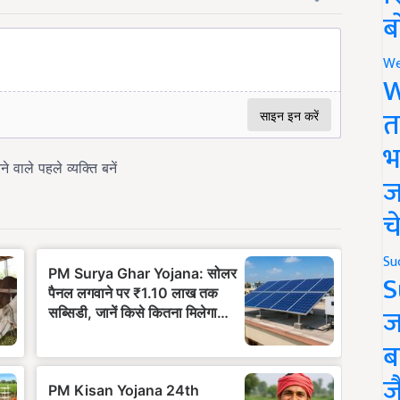
ब
We
W
त
भ
ज
च
Su
S
ज
ब
ज