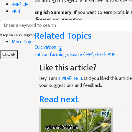
हमारी टीम
English Summary:
If you want to earn profit in
संपर्क
diseases and prevention
Published on:
02 January 2023, 04:23 PM IST
Related Topics
#Top on Krishi Jagran
Cultivation
More Topics
saffron
farming disease
केसर\
रोग
रोकथाम
CLOSE
Like this article?
Hey! I am
राशि श्रीवास्तव
. Did you liked this arti
your suggestions and feedback.
Read next