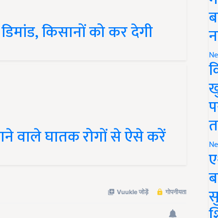
ब
डिमांड, किसानों को कर देगी
न
Ne
क
ख
प
े वाले घातक रोगों से ऐसे करें
त
Ne
ए
ब
सु
श