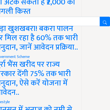
ो अटक सकती है ₹2,000 की
गली किस्त
vernment Scheme
ड़ी खुशखबरी! बकरी पालन
र मिल रहा है 60% तक भारी
नुदान, जानें आवेदन प्रक्रिया..
vernment Scheme
ुर्रा भैंस खरीद पर राज्य
रकार देंगी 75% तक भारी
नुदान, ऐसे करें योजना में
वेदन..
festyle
ानसून में अनाज को नमी से