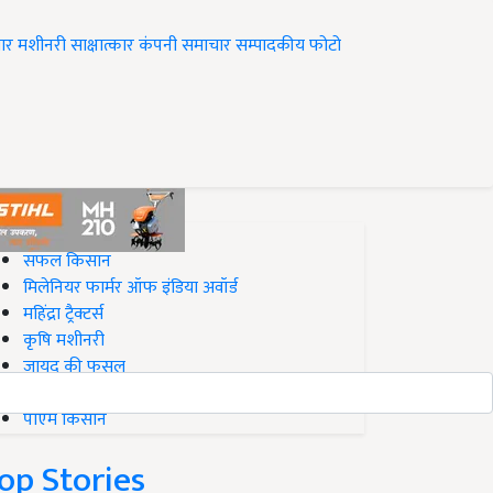
ार
मशीनरी
साक्षात्कार
कंपनी समाचार
सम्पादकीय
फोटो
op on Krishi Jagran
सफल किसान
मिलेनियर फार्मर ऑफ इंडिया अवॉर्ड
महिंद्रा ट्रैक्टर्स
कृषि मशीनरी
जायद की फसल
बिज़नेस आइडियाज
पीएम किसान
op Stories