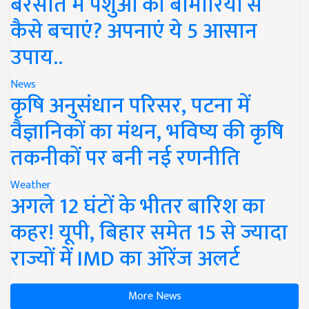
बरसात में पशुओं को बीमारियों से
कैसे बचाएं? अपनाएं ये 5 आसान
उपाय..
News
कृषि अनुसंधान परिसर, पटना में
वैज्ञानिकों का मंथन, भविष्य की कृषि
तकनीकों पर बनी नई रणनीति
Weather
अगले 12 घंटों के भीतर बारिश का
कहर! यूपी, बिहार समेत 15 से ज्यादा
राज्यों में IMD का ऑरेंज अलर्ट
More News