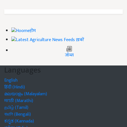
होम
ख़बरें
जॉब्स
Languages
English
हिंदी (Hindi)
മലയാളം (Malayalam)
मराठी (Marathi)
தமிழ் (Tamil)
বাঙালি (Bengali)
ಕನ್ನಡ (Kannada)