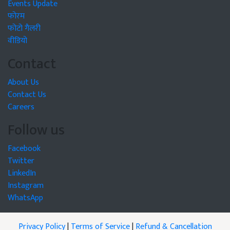
Events Update
फोरम
फोटो गैलरी
वीडियो
Contact
About Us
Contact Us
Careers
Follow us
Facebook
Twitter
LinkedIn
Instagram
WhatsApp
Privacy Policy
|
Terms of Service
|
Refund & Cancellation