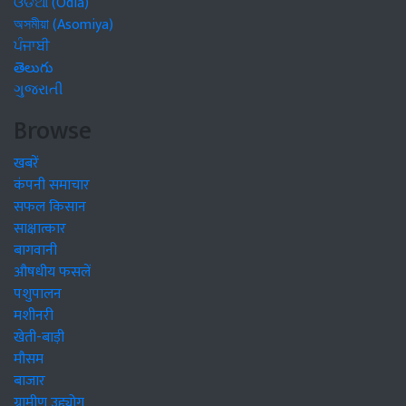
ଓଡିଆ (Odia)
অসমীয়া (Asomiya)
ਪੰਜਾਬੀ
తెలుగు
ગુજરાતી
Browse
खबरें
कंपनी समाचार
सफल किसान
साक्षात्कार
बागवानी
औषधीय फसलें
पशुपालन
मशीनरी
खेती-बाड़ी
मौसम
बाजार
ग्रामीण उद्द्योग