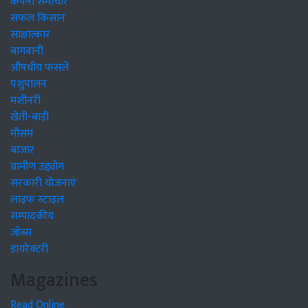
कंपनी समाचार
सफल किसान
साक्षात्कार
बागवानी
औषधीय फसलें
पशुपालन
मशीनरी
खेती-बाड़ी
मौसम
बाजार
ग्रामीण उद्द्योग
सरकारी योजनाएं
लाइफ स्टाइल
सम्पादकीय
जॉब्स
डायरेक्टरी
Magazines
Read Online