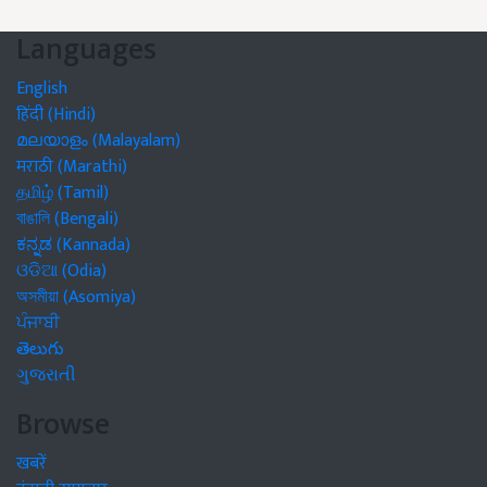
Languages
English
हिंदी (Hindi)
മലയാളം (Malayalam)
मराठी (Marathi)
தமிழ் (Tamil)
বাঙালি (Bengali)
ಕನ್ನಡ (Kannada)
ଓଡିଆ (Odia)
অসমীয়া (Asomiya)
ਪੰਜਾਬੀ
తెలుగు
ગુજરાતી
Browse
खबरें