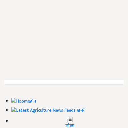
होम
ख़बरें
जॉब्स