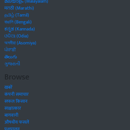
മലയാളം (Malayalam)
मराठी (Marathi)
தமிழ் (Tamil)
বাঙালি (Bengali)
ಕನ್ನಡ (Kannada)
ଓଡିଆ (Odia)
অসমীয়া (Asomiya)
ਪੰਜਾਬੀ
తెలుగు
ગુજરાતી
Browse
खबरें
कंपनी समाचार
सफल किसान
साक्षात्कार
बागवानी
औषधीय फसलें
पशुपालन