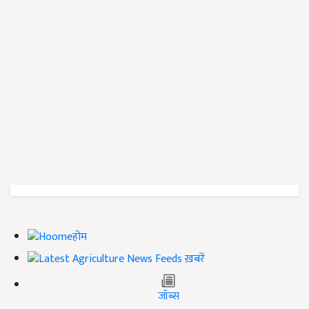
होम
ख़बरें
जॉब्स