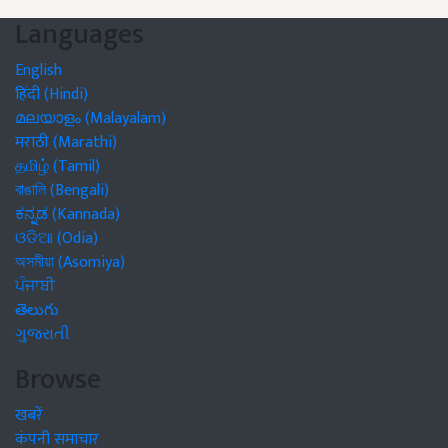
Languages
English
हिंदी (Hindi)
മലയാളം (Malayalam)
मराठी (Marathi)
தமிழ் (Tamil)
বাঙালি (Bengali)
ಕನ್ನಡ (Kannada)
ଓଡିଆ (Odia)
অসমীয়া (Asomiya)
ਪੰਜਾਬੀ
తెలుగు
ગુજરાતી
Browse
खबरें
कंपनी समाचार